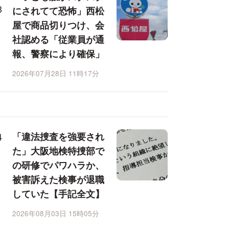
にされてて恐怖」西松
屋で商品切りつけ、会
社認める「従業員が通
報、警察により確保」
2026年07月28日 11時17分
「違法捜査を強要され
た」大阪地検特捜部で
の研修でパワハラか、
被害訴えた検事が退職
していた【手記全文】
2026年08月03日 15時05分