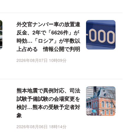
外交官ナンバー車の放置違
反金、2年で「6626件」が
時効…「ロシア」が半数以
上占める 情報公開で判明
2026年08月07日 10時09分
熊本地震で異例対応、司法
試験予備試験の会場変更を
検討…熊本の受験予定者対
象
2026年08月06日 18時14分