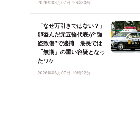
2026年08月07日 10時30分
「なぜ万引きではない？」
卵盗んだ元五輪代表が“強
盗致傷”で逮捕 最長では
「無期」の重い容疑となっ
たワケ
2026年08月07日 10時22分