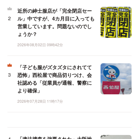
近所の紳士服店が「完全閉店セー
ル」中ですが、4カ月目に入っても
営業しています。問題ないのでし
ょうか？
2026年08月02日 09時42分
「子ども服がズタズタにされてて
恐怖」西松屋で商品切りつけ、会
社認める「従業員が通報、警察に
より確保」
2026年07月28日 11時17分
「違法捜査を強要された」大阪地