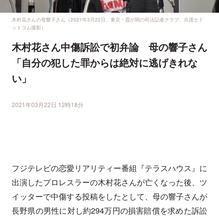
木村花さんの母響子さん（2021年3月22日、東京・霞が関の司法記者クラブ、弁護士ド
ットコム撮影）
木村花さん中傷訴訟で初弁論 母の響子さん
「自分の犯した罪からは絶対に逃げきれな
い」
2021年03月22日 12時18分
フジテレビの恋愛リアリティー番組『テラスハウス』に
出演したプロレスラーの木村花さんが亡くなった後、ツ
イッターで中傷する投稿をしたとして、母の響子さんが
長野県の男性に対し約294万円の損害賠償を求めた訴訟