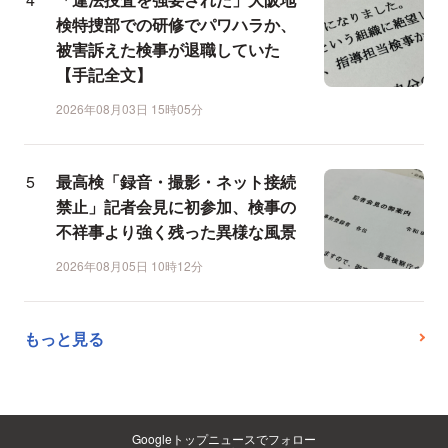
検特捜部での研修でパワハラか、
被害訴えた検事が退職していた
【手記全文】
2026年08月03日 15時05分
最高検「録音・撮影・ネット接続
禁止」記者会見に初参加、検事の
不祥事より強く残った異様な風景
2026年08月05日 10時12分
もっと見る
Googleトップニュースでフォロー