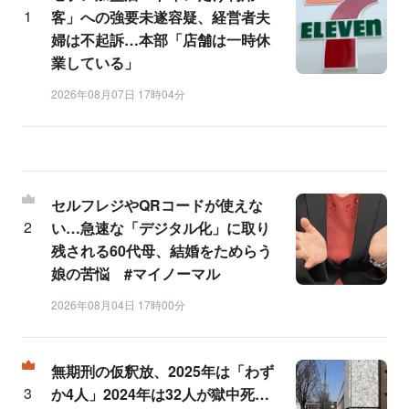
客」への強要未遂容疑、経営者夫
婦は不起訴…本部「店舗は一時休
業している」
2026年08月07日 17時04分
セルフレジやQRコードが使えな
い…急速な「デジタル化」に取り
残される60代母、結婚をためらう
娘の苦悩 #マイノーマル
2026年08月04日 17時00分
無期刑の仮釈放、2025年は「わず
か4人」2024年は32人が獄中死…