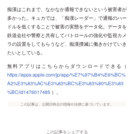
痴漢はこれまで、なかなか通報できないという被害者が
多かった。キュカでは、「痴漢レーダー」で通報のハー
ドルを低くすることで被害の実態をデータ化。データを
鉄道会社や警察と共有してパトロールの強化や監視カメ
ラの設置をしてもらうなど、痴漢撲滅に働きかけていき
たいとしている。
無料アプリはこちらからダウンロードできる（
https://apps.apple.com/jp/app/%E7%97%B4%E6%BC%
A2%E3%83%AC%E3%83%BC%E3%83%80%E3%83
%BC/id1476017485
）。
この記事は、公開日時点の情報や法律に基づいています。
この記事をシェアする