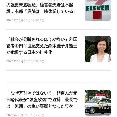
の強要未遂容疑、経営者夫婦は不起
訴…本部「店舗は一時休業している」
2026年08月07日 17時04分
「社会が分断されるほうが怖い」外国
籍者を四半世紀支えた鈴木雅子弁護士
が危惧する日本の排外化
2026年08月07日 10時30分
「なぜ万引きではない？」卵盗んだ元
五輪代表が“強盗致傷”で逮捕 最長で
は「無期」の重い容疑となったワケ
2026年08月07日 10時22分