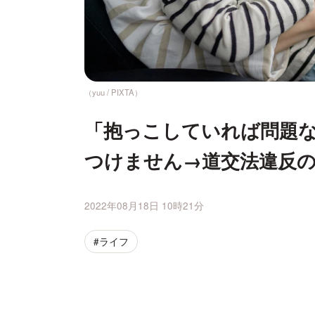
（yuu / PIXTA）
「抱っこしていれば問題
つけません→道交法違反
2022年08月18日 10時21分
#ライフ