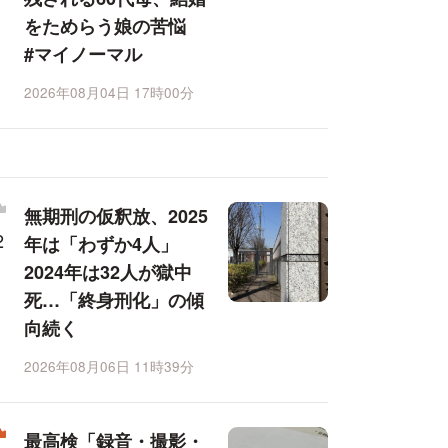
をためらう娘の苦悩
#マイノーマル
2026年08月04日 17時00分
無期刑の仮釈放、2025
年は「わずか4人」
2024年は32人が獄中
死…「終身刑化」の傾
向続く
2026年08月06日 11時39分
最高検「録音・撮影・