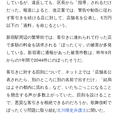
しているが、違反しても、区長から「指導」されるだけ
だった。報道によると、改正案では、警告や勧告に従わ
ず客引きを続ける店に対して、店舗名を公表し、5万円
以下の「過料」を命じるという。
新宿駅周辺の繁華街では、客引きに連れられて行った店
で多額の料金を請求される「ぼったくり」の被害が多発
している。新宿署に通報があった被害件数は、昨年9月
からの1年間で2044件にのぼったそうだ。
客引きに対する罰則について、ネット上では「店舗名公
表されたら、別のところに別の名前で出すだけ」「結局
はよその都内に流れる」など、いたちごっこになること
を懸念する声が多数上がっていた。罰則を設けること
で、悪質な客引きを根絶できるのだろうか。歌舞伎町で
ぼったくり問題に取り組む
古川穣史弁護士
に聞いた。