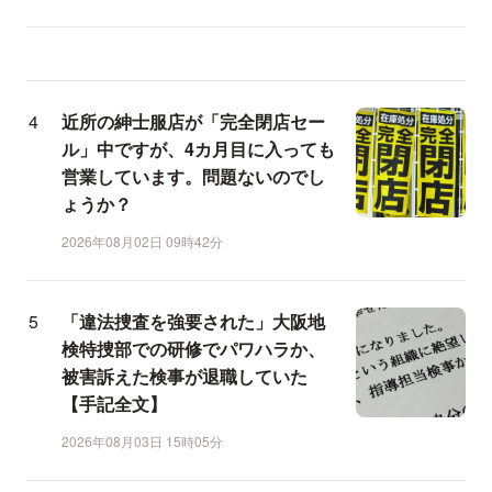
近所の紳士服店が「完全閉店セー
ル」中ですが、4カ月目に入っても
営業しています。問題ないのでし
ょうか？
2026年08月02日 09時42分
「違法捜査を強要された」大阪地
検特捜部での研修でパワハラか、
被害訴えた検事が退職していた
【手記全文】
2026年08月03日 15時05分