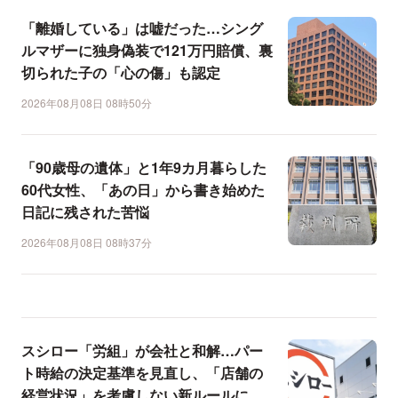
「離婚している」は嘘だった…シング
ルマザーに独身偽装で121万円賠償、裏
切られた子の「心の傷」も認定
2026年08月08日 08時50分
「90歳母の遺体」と1年9カ月暮らした
60代女性、「あの日」から書き始めた
日記に残された苦悩
2026年08月08日 08時37分
スシロー「労組」が会社と和解…パー
ト時給の決定基準を見直し、「店舗の
経営状況」を考慮しない新ルールに