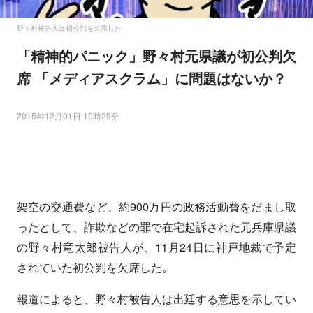
野々村被告人は初公判を欠席した
「精神的パニック」野々村元県議が初公判欠
席 「メディアスクラム」に問題はないか？
2015年12月01日 10時29分
架空の交通費など、約900万円の政務活動費をだまし取
ったとして、詐欺などの罪で在宅起訴された元兵庫県議
の野々村竜太郎被告人が、11月24日に神戸地裁で予定
されていた初公判を欠席した。
報道によると、野々村被告人は出廷する意思を示してい