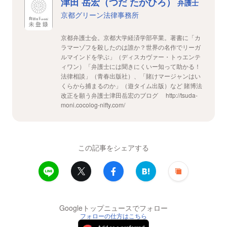
津田 岳宏（つだ たかひろ）
弁護士
京都グリーン法律事務所
京都弁護士会。京都大学経済学部卒業。著書に「カ
ラマーゾフを殺したのは誰か？世界の名作でリーガ
ルマインドを学ぶ」（ディスカヴァー・トゥエンテ
ィワン）「弁護士には聞きにくいー知って助かる！
法律相談」（青春出版社）、「賭けマージャンはい
くらから捕まるのか」（遊タイム出版）など 賭博法
改正を願う弁護士津田岳宏のブログ http://tsuda-
moni.cocolog-nifty.com/
この記事をシェアする
Googleトップニュースでフォロー
フォローの仕方はこちら