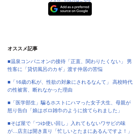
オススメ記事
■温泉コンパニオンの接待「正直、関わりたくない」 男
性客に「貸切風呂のカギ」渡す仲居の苦悩
■「16歳の私が、性欲の対象にされるなんて」 高校時代
の性被害、断れなかった理由
■「医学部生」騙るホストにハマった女子大生、母親が
怒り告白「娘はボロ雑巾のように捨てられました」
■そば屋で「つゆ使い回し」入れてもないワサビの味
が…店主は開き直り「忙しいとたまにあるんですよ！」