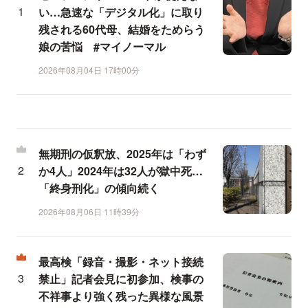
い…急速な「デジタル化」に取り
残される60代母、結婚をためらう
娘の苦悩 #マイノーマル
2026年08月04日 17時00分
無期刑の仮釈放、2025年は「わず
か4人」2024年は32人が獄中死…
「終身刑化」の傾向続く
2026年08月06日 11時39分
最高検「録音・撮影・ネット接続
禁止」記者会見に初参加、検事の
不祥事より強く残った異様な風景