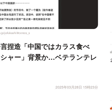
fukashi/#cxrecs_s
発言捏造「中国ではカラス食べ
ッシャー」背景か…ベテランテレ
2025年03月28日 15時23分