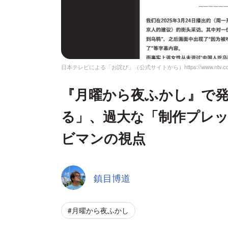
日本テレビによる「お詫び」（公式サイトから）https://www.ntv.co.jp/yo
『月曜から夜ふかし』で
る」、過大な「制作プレ
ビマンの視点
鎮目博道
#月曜から夜ふかし