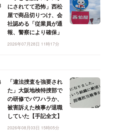
にされてて恐怖」西松
屋で商品切りつけ、会
社認める「従業員が通
報、警察により確保」
2026年07月28日 11時17分
「違法捜査を強要され
た」大阪地検特捜部で
の研修でパワハラか、
被害訴えた検事が退職
していた【手記全文】
2026年08月03日 15時05分