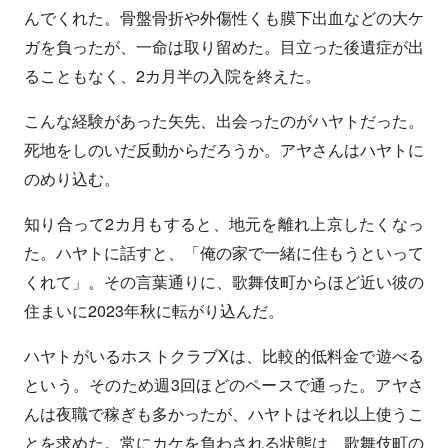
んでくれた。骨盤骨折や外傷性くも膜下出血などの大ケ
ガを負ったが、一命は取り留めた。目立った後遺症が出
ることもなく、2カ月半の入院を終えた。
こんな経験があった矢先、出会ったのがハヤトだった。
死地をしのいだ反動からだろうか。アヤさんはハヤトに
のめり込む。
知り合って2カ月もすると、地元を離れ上京したくなっ
た。ハヤトに話すと、「俺の家で一緒に住もうといって
くれて」。その言葉通りに、歌舞伎町からほど近い彼の
住まいに2023年秋に転がり込んだ。
ハヤトがいるホストクラブXは、比較的低料金で遊べる
という。そのため週3回ほどのペースで通った。アヤさ
んは夜職で稼ぎも多かったが、ハヤトはそれ以上使うこ
とを求めた。常にカケを負わされる状態は、歌舞伎町の