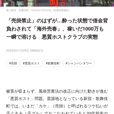
夜の新宿・歌舞伎町（2024年12月中旬／富岡悠希撮影）
「売掛禁止」のはずが…酔った状態で借金背
負わされて「海外売春」、稼いだ1000万も
一瞬で溶ける 悪質ホストクラブの実態
2025年01月25日 08時52分
#売掛
#悪質ホスト
#歌舞伎町
#シャンパンタワー
被害が収まらず、風俗営業法の改正に向けた動きが進む
「悪質ホスト」問題。震源地となっている新宿・歌舞伎
町では、いまだ「カケ」（売掛）と呼ばれるツケ払いが
店ぐるみ（店グル）でおこなわれていると20代前半の