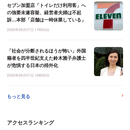
セブン加盟店「トイレだけ利用客」へ
の強要未遂容疑、経営者夫婦は不起
訴…本部「店舗は一時休業している」
2026年08月07日 17時04分
「社会が分断されるほうが怖い」外国
籍者を四半世紀支えた鈴木雅子弁護士
が危惧する日本の排外化
2026年08月07日 10時30分
もっと見る
アクセスランキング