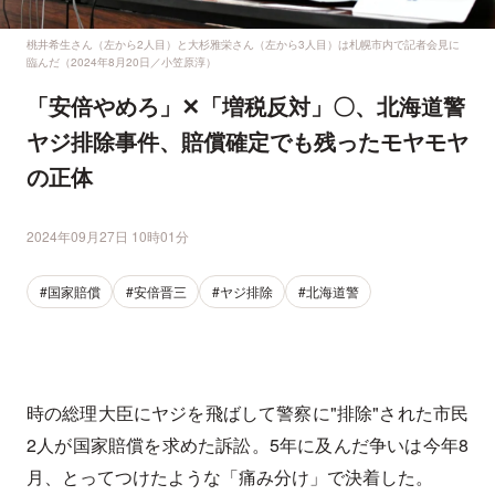
桃井希生さん（左から2人目）と大杉雅栄さん（左から3人目）は札幌市内で記者会見に
臨んだ（2024年8月20日／小笠原淳）
「安倍やめろ」✕「増税反対」〇、北海道警
ヤジ排除事件、賠償確定でも残ったモヤモヤ
の正体
2024年09月27日 10時01分
#国家賠償
#安倍晋三
#ヤジ排除
#北海道警
時の総理大臣にヤジを飛ばして警察に"排除"された市民
2人が国家賠償を求めた訴訟。5年に及んだ争いは今年8
月、とってつけたような「痛み分け」で決着した。