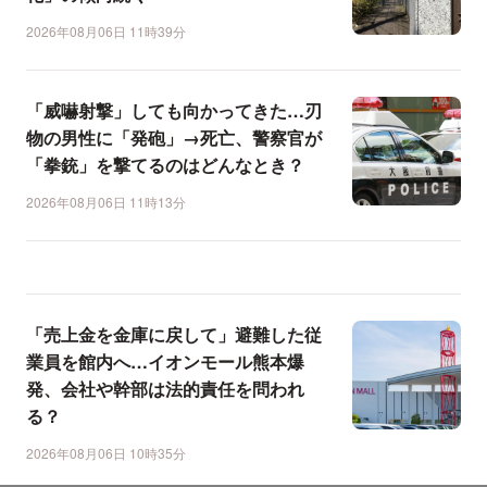
2026年08月06日 11時39分
「威嚇射撃」しても向かってきた…刃
物の男性に「発砲」→死亡、警察官が
「拳銃」を撃てるのはどんなとき？
2026年08月06日 11時13分
「売上金を金庫に戻して」避難した従
業員を館内へ…イオンモール熊本爆
発、会社や幹部は法的責任を問われ
る？
2026年08月06日 10時35分