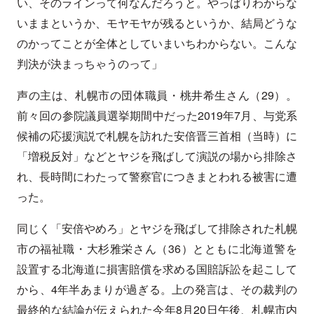
い、そのラインって何なんだろうと。やっぱりわからな
いままというか、モヤモヤが残るというか、結局どうな
のかってことが全体としていまいちわからない。こんな
判決が決まっちゃうのって」
声の主は、札幌市の団体職員・桃井希生さん（29）。
前々回の参院議員選挙期間中だった2019年7月、与党系
候補の応援演説で札幌を訪れた安倍晋三首相（当時）に
「増税反対」などとヤジを飛ばして演説の場から排除さ
れ、長時間にわたって警察官につきまとわれる被害に遭
った。
同じく「安倍やめろ」とヤジを飛ばして排除された札幌
市の福祉職・大杉雅栄さん（36）とともに北海道警を
設置する北海道に損害賠償を求める国賠訴訟を起こして
から、4年半あまりが過ぎる。上の発言は、その裁判の
最終的な結論が伝えられた今年8月20日午後、札幌市内