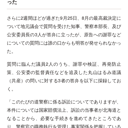
った
さらに2週間ほどが過ぎた9月25日、8月の最高裁決定に
ついて地元議会で質問を受けた知事、警察本部長、及び
公安委員長の3人が答弁に立ったが、原告への謝罪など
についての質問には誰の口からも明答が発せられなかっ
た。
質問に臨んだ議員2人のうち、謝罪や検証、再発防止
策、公安委の監督責任などを追及した丸山はるみ道議
（共産）の問いに対する3者の答弁を以下に採録してお
く。
「このたびの道警察に係る訴訟についてでありますが、
本件については国家賠償法上、訴訟の当事者が北海道と
なることから、必要な手続きを進めてきたところであ
り、警察官の職務執行を管理し事実関係を把握している