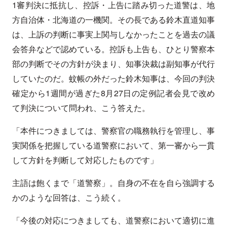
1審判決に抵抗し、控訴・上告に踏み切った道警は、地
方自治体・北海道の一機関。その長である鈴木直道知事
は、上訴の判断に事実上関与しなかったことを過去の議
会答弁などで認めている。控訴も上告も、ひとり警察本
部の判断でその方針が決まり、知事決裁は副知事が代行
していたのだ。蚊帳の外だった鈴木知事は、今回の判決
確定から1週間が過ぎた8月27日の定例記者会見で改め
て判決について問われ、こう答えた。
「本件につきましては、警察官の職務執行を管理し、事
実関係を把握している道警察において、第一審から一貫
して方針を判断して対応したものです」
主語は飽くまで「道警察」。自身の不在を自ら強調する
かのような回答は、こう続く。
「今後の対応につきましても、道警察において適切に進