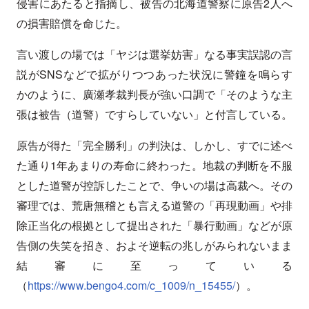
侵害にあたると指摘し、被告の北海道警察に原告2人へ
の損害賠償を命じた。
言い渡しの場では「ヤジは選挙妨害」なる事実誤認の言
説がSNSなどで拡がりつつあった状況に警鐘を鳴らす
かのように、廣瀬孝裁判長が強い口調で「そのような主
張は被告（道警）ですらしていない」と付言している。
原告が得た「完全勝利」の判決は、しかし、すでに述べ
た通り1年あまりの寿命に終わった。地裁の判断を不服
とした道警が控訴したことで、争いの場は高裁へ。その
審理では、荒唐無稽とも言える道警の「再現動画」や排
除正当化の根拠として提出された「暴行動画」などが原
告側の失笑を招き、およそ逆転の兆しがみられないまま
結審に至っている
（
https://www.bengo4.com/c_1009/n_15455/
）。