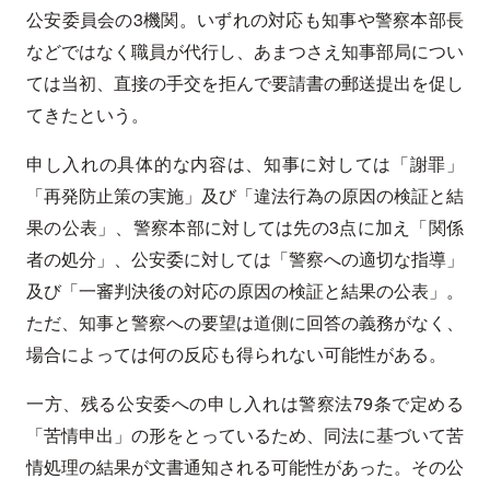
公安委員会の3機関。いずれの対応も知事や警察本部長
などではなく職員が代行し、あまつさえ知事部局につい
ては当初、直接の手交を拒んで要請書の郵送提出を促し
てきたという。
申し入れの具体的な内容は、知事に対しては「謝罪」
「再発防止策の実施」及び「違法行為の原因の検証と結
果の公表」、警察本部に対しては先の3点に加え「関係
者の処分」、公安委に対しては「警察への適切な指導」
及び「一審判決後の対応の原因の検証と結果の公表」。
ただ、知事と警察への要望は道側に回答の義務がなく、
場合によっては何の反応も得られない可能性がある。
一方、残る公安委への申し入れは警察法79条で定める
「苦情申出」の形をとっているため、同法に基づいて苦
情処理の結果が文書通知される可能性があった。その公