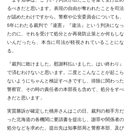
るべきだと思います。表現の自由が奪われたことを司法
が認めたわけですから。警察や公安委員会についても、
5年にわたる裁判で『違憲』『違法』という判決になっ
たのに、それを受けて処分とか再発防止策とか何もしな
いんだったら、本当に司法が軽視されていることにな
る。
『裁判に敗けました。慰謝料払いました。はい終わり』
で済むわけないと思います。二度とこんなことが起こら
ないようにちゃんと検証すべきですし、排除に関わった
警察官、その時の責任者の本部長も含めて、処分をすべ
きだと思います」
実質勝訴が確定した桃井さんはこの日、裁判の相手方だ
った北海道の各機関に要請書を提出し、謝罪や関係者の
処分などを求めた。提出先は知事部局と警察本部、及び