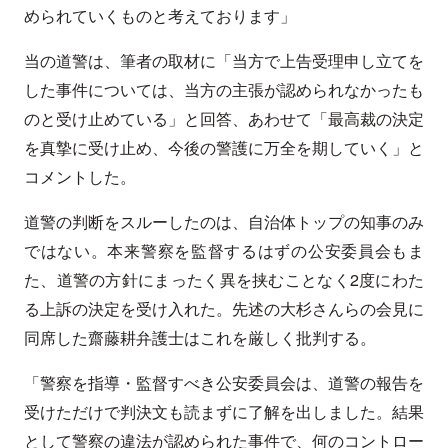
められていくものと考えております」
当の道警は、筆者の取材に「当方で上告受理申し立てを
した事件については、当方の主張が認められなかったも
のと受け止めている」と回答、あわせて「最高裁の決定
を真摯に受け止め、今後の警護に万全を期していく」と
コメントした。
道警の判断をスルーしたのは、自治体トップの知事のみ
ではない。本来警察を監督するはずの公安委員会もま
た、道警の方針にまったく異を挟むことなく2度にわた
る上訴の決定を受け入れた。先述の大杉さんらの会見に
同席した齋藤耕弁護士はこれを厳しく批判する。
「警察を指導・監督すべき公安委員会は、道警の報告を
受けただけで判決文も読まずに了解を出しました。結果
として警察の違法が認められた事件で、何のコントロー