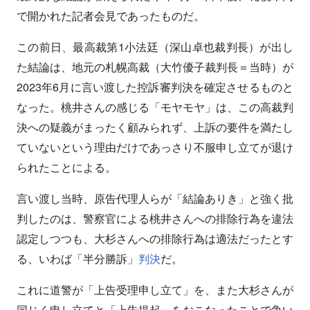
で開かれた記者会見であったものだ。
この前日、最高裁第1小法廷（深山卓也裁判長）が出し
た結論は、地元の札幌高裁（大竹優子裁判長＝当時）が
2023年6月に言い渡した控訴審判決を確定させるものと
なった。桃井さんの感じる「モヤモヤ」は、この高裁判
決への疑義がまったく顧みられず、上訴の要件を満たし
ていないという理由だけであっさり不服申し立てが退け
られたことによる。
言い渡し当時、原告代理人らが「結論ありき」と強く批
判したのは、警察官による桃井さんへの排除行為を違法
認定しつつも、大杉さんへの排除行為は適法だったとす
る、いわば「半分勝訴」
判決
だ。
これに道警が「上告受理申し立て」を、また大杉さんが
同じく申し立てと「上告提起」をおこなったことで争い