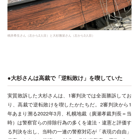
桃井希生さん（左から2人目）と大杉雅栄さん（左から3人目）
●大杉さんは高裁で「逆転敗け」を喫していた
実質敗訴した大杉さんは、1審判決では全面勝訴してお
り、高裁で逆転敗けを喫したかたちだ。2審判決から1
年あまり溯る2022年3月、札幌地裁（廣瀬孝裁判長＝当
時）は警察官らの排除行為の多くを違法・違憲と評価す
る判決を出し、当時の一連の警察対応が「表現の自由」