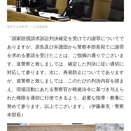
挙手する吉本淳一・公安委員長
「国家賠償請求訴訟判決確定を受けての謝罪についてで
ありますが、原告及び弁護団から警察本部長宛てに謝罪
を求める要請を受けたことは、ご指摘の通りでございま
す。道警察と致しましては、確定した判決に従い適切に
対応して参ります。次に、再発防止についてであります
が、道警察と致しましては、このたびの判決内容を踏ま
え、現場活動にあたる警察官が根拠法令に基づき与えら
れた権限を適切に行使できるよう、必要な指導・教養に
努めて参ります。以上でございます」（伊藤泰充・警察
本部長）