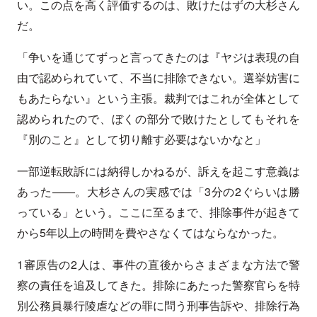
い。この点を高く評価するのは、敗けたはずの大杉さん
だ。
「争いを通じてずっと言ってきたのは『ヤジは表現の自
由で認められていて、不当に排除できない。選挙妨害に
もあたらない』という主張。裁判ではこれが全体として
認められたので、ぼくの部分で敗けたとしてもそれを
『別のこと』として切り離す必要はないかなと」
一部逆転敗訴には納得しかねるが、訴えを起こす意義は
あった――。大杉さんの実感では「3分の2ぐらいは勝
っている」という。ここに至るまで、排除事件が起きて
から5年以上の時間を費やさなくてはならなかった。
1審原告の2人は、事件の直後からさまざまな方法で警
察の責任を追及してきた。排除にあたった警察官らを特
別公務員暴行陵虐などの罪に問う刑事告訴や、排除行為