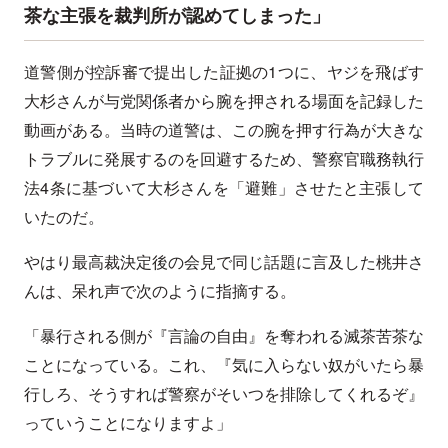
茶な主張を裁判所が認めてしまった」
道警側が控訴審で提出した証拠の1つに、ヤジを飛ばす
大杉さんが与党関係者から腕を押される場面を記録した
動画がある。当時の道警は、この腕を押す行為が大きな
トラブルに発展するのを回避するため、警察官職務執行
法4条に基づいて大杉さんを「避難」させたと主張して
いたのだ。
やはり最高裁決定後の会見で同じ話題に言及した桃井さ
んは、呆れ声で次のように指摘する。
「暴行される側が『言論の自由』を奪われる滅茶苦茶な
ことになっている。これ、『気に入らない奴がいたら暴
行しろ、そうすれば警察がそいつを排除してくれるぞ』
っていうことになりますよ」