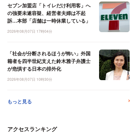
セブン加盟店「トイレだけ利用客」へ
の強要未遂容疑、経営者夫婦は不起
訴…本部「店舗は一時休業している」
2026年08月07日 17時04分
「社会が分断されるほうが怖い」外国
籍者を四半世紀支えた鈴木雅子弁護士
が危惧する日本の排外化
2026年08月07日 10時30分
もっと見る
アクセスランキング