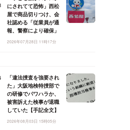
にされてて恐怖」西松
屋で商品切りつけ、会
社認める「従業員が通
報、警察により確保」
2026年07月28日 11時17分
「違法捜査を強要され
た」大阪地検特捜部で
の研修でパワハラか、
被害訴えた検事が退職
していた【手記全文】
2026年08月03日 15時05分