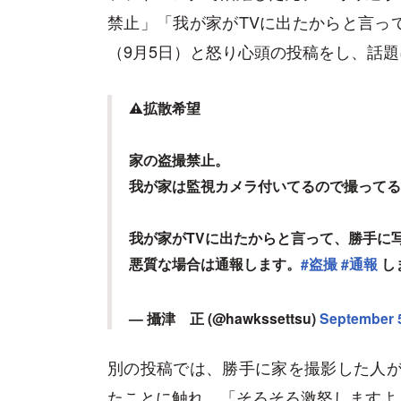
禁止」「我が家がTVに出たからと言っ
（9月5日）と怒り心頭の投稿をし、話
⚠️拡散希望
家の盗撮禁止。
我が家は監視カメラ付いてるので撮ってる
我が家がTVに出たからと言って、勝手に
悪質な場合は通報します。
#盗撮
#通報
し
— 攝津 正 (@hawkssettsu)
September 5
別の投稿では、勝手に家を撮影した人が
たことに触れ、「そろそろ激怒しますよ