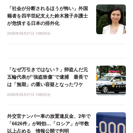
「社会が分断されるほうが怖い」外国
籍者を四半世紀支えた鈴木雅子弁護士
が危惧する日本の排外化
2026年08月07日 10時30分
「なぜ万引きではない？」卵盗んだ元
五輪代表が“強盗致傷”で逮捕 最長で
は「無期」の重い容疑となったワケ
2026年08月07日 10時22分
外交官ナンバー車の放置違反金、2年で
「6626件」が時効…「ロシア」が半数
以上占める 情報公開で判明