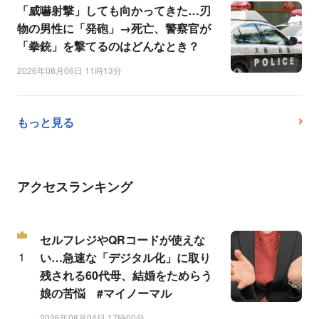
「威嚇射撃」しても向かってきた…刃
物の男性に「発砲」→死亡、警察官が
「拳銃」を撃てるのはどんなとき？
2026年08月06日 11時13分
もっと見る
アクセスランキング
セルフレジやQRコードが使えな
い…急速な「デジタル化」に取り
残される60代母、結婚をためらう
娘の苦悩 #マイノーマル
2026年08月04日 17時00分