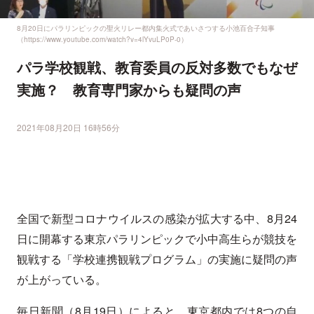
8月20日にパラリンピックの聖火リレー都内集火式であいさつする小池百合子知事
（https://www.youtube.com/watch?v=4lYvuLP0P-0）
パラ学校観戦、教育委員の反対多数でもなぜ
実施？ 教育専門家からも疑問の声
2021年08月20日 16時56分
全国で新型コロナウイルスの感染が拡大する中、8月24
日に開幕する東京パラリンピックで小中高生らが競技を
観戦する「学校連携観戦プログラム」の実施に疑問の声
が上がっている。
毎日新聞（8月19日）によると、東京都内では8つの自