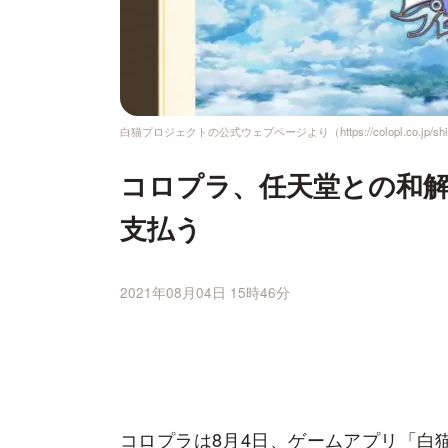
白猫プロジェクトの公式ウェブページより（https://colopl.co.jp/shironeko
コロプラ、任天堂との和解
支払う
2021年08月04日 15時46分
コロプラは8月4日、ゲームアプリ「白