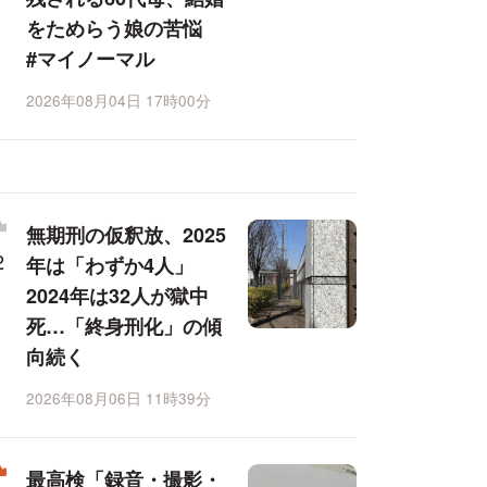
をためらう娘の苦悩
#マイノーマル
2026年08月04日 17時00分
無期刑の仮釈放、2025
年は「わずか4人」
2024年は32人が獄中
死…「終身刑化」の傾
向続く
2026年08月06日 11時39分
最高検「録音・撮影・