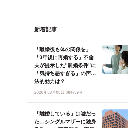
新着記事
「離婚後も体の関係を」
「3年後に再婚する」不倫
夫が提示した"離婚条件"に
「気持ち悪すぎる」の声…
法的効力は？
2026年08月08日 08時59分
「離婚している」は嘘だっ
た…シングルマザーに独身