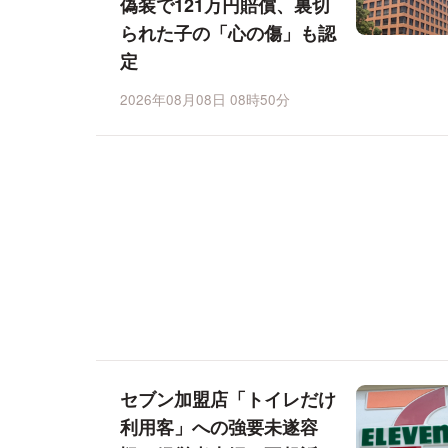
偽装で121万円賠償、裏切
られた子の「心の傷」も認
定
2026年08月08日 08時50分
セブン加盟店「トイレだけ
利用客」への強要未遂容