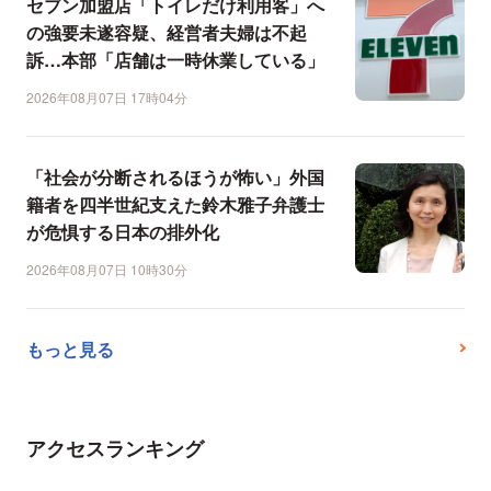
セブン加盟店「トイレだけ利用客」へ
の強要未遂容疑、経営者夫婦は不起
訴…本部「店舗は一時休業している」
2026年08月07日 17時04分
「社会が分断されるほうが怖い」外国
籍者を四半世紀支えた鈴木雅子弁護士
が危惧する日本の排外化
2026年08月07日 10時30分
もっと見る
アクセスランキング