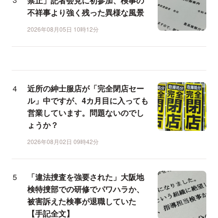
禁止」記者会見に初参加、検事の
不祥事より強く残った異様な風景
2026年08月05日 10時12分
近所の紳士服店が「完全閉店セー
ル」中ですが、4カ月目に入っても
営業しています。問題ないのでし
ょうか？
2026年08月02日 09時42分
「違法捜査を強要された」大阪地
検特捜部での研修でパワハラか、
被害訴えた検事が退職していた
【手記全文】