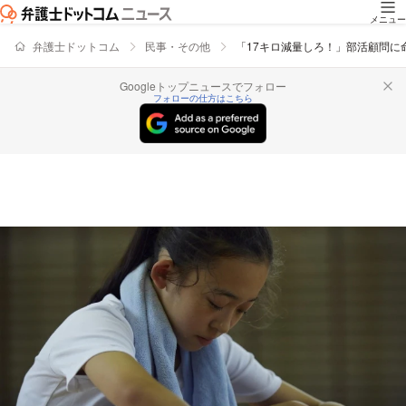
メニュー
弁護士ドットコム
民事・その他
「17キロ減量しろ！」部活顧問
Googleトップニュースでフォロー
フォローの仕方はこちら