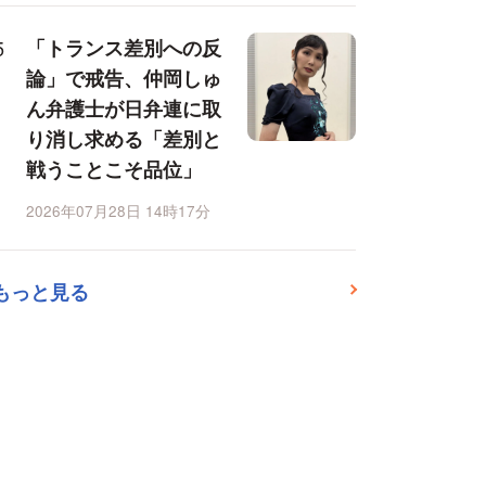
「トランス差別への反
論」で戒告、仲岡しゅ
ん弁護士が日弁連に取
り消し求める「差別と
戦うことこそ品位」
2026年07月28日 14時17分
もっと見る