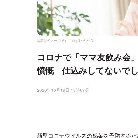
写真はイメージです（nonpii / PIXTA）
コロナで「ママ友飲み会」
憤慨「仕込みしてないで
2020年10月16日 10時07分
新型コロナウイルスの感染を予防するた