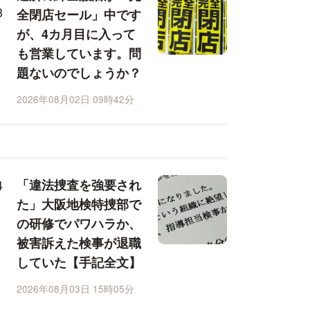
全閉店セール」中です
が、4カ月目に入って
も営業しています。問
題ないのでしょうか？
2026年08月02日 09時42分
「違法捜査を強要され
た」大阪地検特捜部で
の研修でパワハラか、
被害訴えた検事が退職
していた【手記全文】
2026年08月03日 15時05分