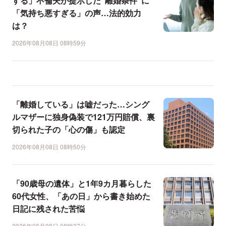
する」不倫夫が提示した"離婚条件"に
「気持ち悪すぎる」の声…法的効力
は？
2026年08月08日 08時59分
「離婚している」は嘘だった…シング
ルマザーに独身偽装で121万円賠償、裏
切られた子の「心の傷」も認定
2026年08月08日 08時50分
「90歳母の遺体」と1年9カ月暮らした
60代女性、「あの日」から書き始めた
日記に残された苦悩
2026年08月08日 08時37分