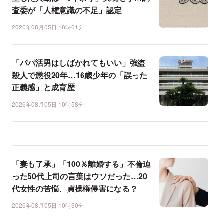
査委が「人権意識の不足」認定
2026年08月05日 18時01分
「パパ活男はしばかれてもいい」強盗
殺人で懲役20年…16歳少年の「誤った
正義感」と成育歴
2026年08月05日 10時58分
「妻も了承」「100％離婚する」不倫迫
った50代上司の言葉はウソだった…20
代女性の苦悩、貞操権侵害になる？
2026年08月05日 10時30分