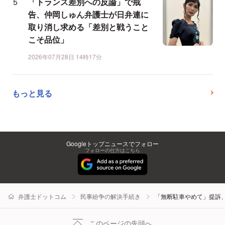
「トランス差別への反論」で戒
告、仲岡しゅん弁護士が日弁連に
取り消し求める「差別と戦うこと
こそ品位」
2026年07月28日 14時17分
もっと見る
Googleトップニュースでフォロー
フォローの仕方はこちら
弁護士ドットコム
民事紛争の解決手続き
「無断駐車やめて」提訴、
このページの先頭へ