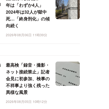
年は「わずか4人」
2024年は32人が獄中
死…「終身刑化」の傾
向続く
2026年08月06日 11時39分
最高検「録音・撮影・
ネット接続禁止」記者
会見に初参加、検事の
不祥事より強く残った
異様な風景
2026年08月05日 10時12分