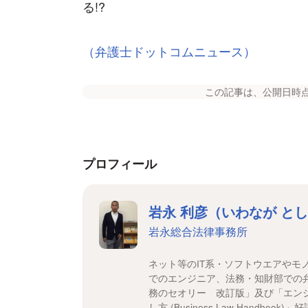
る!?
（弁護士ドットコムニュース）
この記事は、公開日時
プロフィール
岩永 利彦（いわなが と
岩永総合法律事務所
ネット等のIT系・ソフトウエアやモ
でのエンジニア、法務・知財部での
務のセオリー 改訂版」及び「エン
し方 (Business Law Handbook