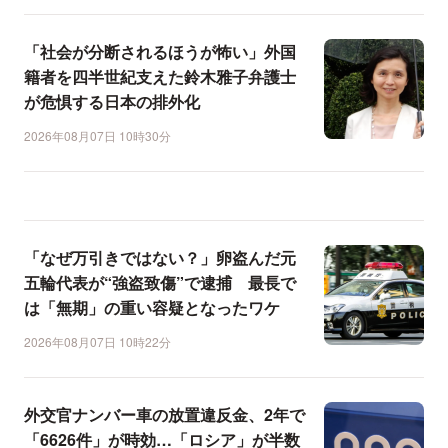
「社会が分断されるほうが怖い」外国
籍者を四半世紀支えた鈴木雅子弁護士
が危惧する日本の排外化
2026年08月07日 10時30分
「なぜ万引きではない？」卵盗んだ元
五輪代表が“強盗致傷”で逮捕 最長で
は「無期」の重い容疑となったワケ
2026年08月07日 10時22分
外交官ナンバー車の放置違反金、2年で
「6626件」が時効…「ロシア」が半数