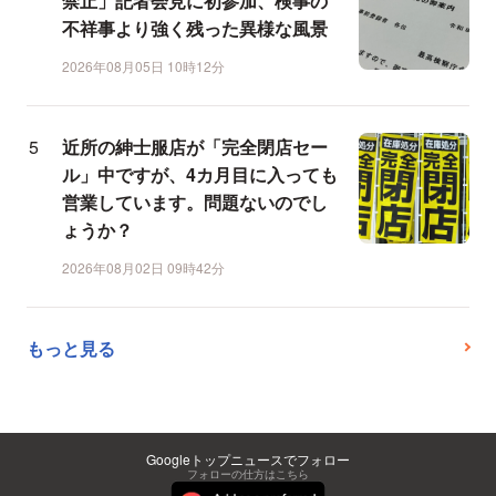
禁止」記者会見に初参加、検事の
不祥事より強く残った異様な風景
2026年08月05日 10時12分
近所の紳士服店が「完全閉店セー
ル」中ですが、4カ月目に入っても
営業しています。問題ないのでし
ょうか？
2026年08月02日 09時42分
もっと見る
Googleトップニュースでフォロー
フォローの仕方はこちら