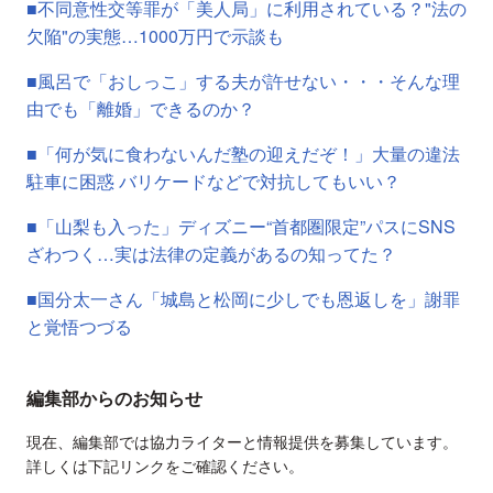
■不同意性交等罪が「美人局」に利用されている？"法の
欠陥"の実態…1000万円で示談も
■風呂で「おしっこ」する夫が許せない・・・そんな理
由でも「離婚」できるのか？
■「何が気に食わないんだ塾の迎えだぞ！」大量の違法
駐車に困惑 バリケードなどで対抗してもいい？
■「山梨も入った」ディズニー“首都圏限定”パスにSNS
ざわつく…実は法律の定義があるの知ってた？
■国分太一さん「城島と松岡に少しでも恩返しを」謝罪
と覚悟つづる
編集部からのお知らせ
現在、編集部では協力ライターと情報提供を募集しています。
詳しくは下記リンクをご確認ください。