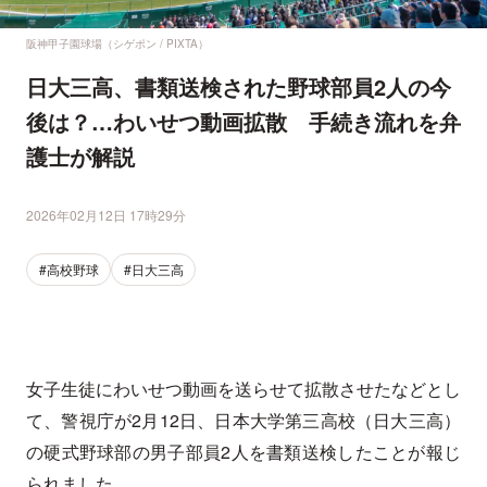
阪神甲子園球場（シゲポン / PIXTA）
日大三高、書類送検された野球部員2人の今
後は？…わいせつ動画拡散 手続き流れを弁
護士が解説
2026年02月12日 17時29分
#高校野球
#日大三高
女子生徒にわいせつ動画を送らせて拡散させたなどとし
て、警視庁が2月12日、日本大学第三高校（日大三高）
の硬式野球部の男子部員2人を書類送検したことが報じ
られました。