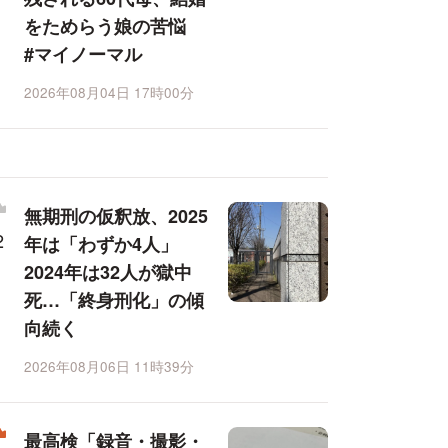
をためらう娘の苦悩
#マイノーマル
2026年08月04日 17時00分
無期刑の仮釈放、2025
年は「わずか4人」
2024年は32人が獄中
死…「終身刑化」の傾
向続く
2026年08月06日 11時39分
最高検「録音・撮影・