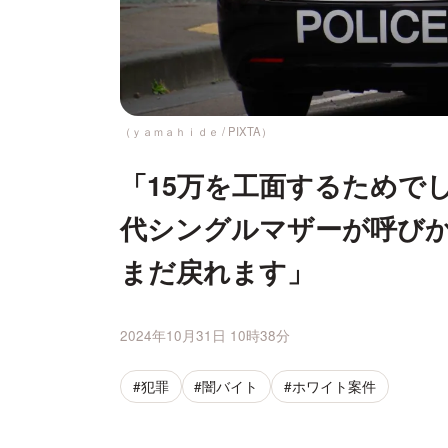
（ｙａｍａｈｉｄｅ / PIXTA）
「15万を工面するためでし
代シングルマザーが呼び
まだ戻れます」
2024年10月31日 10時38分
#犯罪
#闇バイト
#ホワイト案件