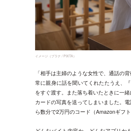
イメージ（プラナ / PIXTA）
「相手は主婦のような女性で、通話の背
常に親身に話を聞いてくれたたうえ、『
をすぐ渡す。また落ち着いたときに一緒
カードの写真を送ってしまいました。電
ら数分で2万円のコード（Amazonギ
どんなバイト内容か、どんなアプリか