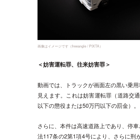
画像はイメージです（freeangle / PIXTA）
＜妨害運転罪、往来妨害罪＞
動画では、トラックが画面左の黒い乗用
見えます。これは妨害運転罪（道路交通法
以下の懲役または50万円以下の罰金）。
さらに、本件は高速道路上であり、停車
法117条の2第1項4号により、さらに刑