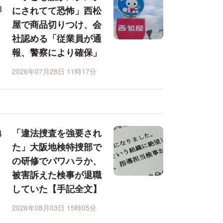
にされてて恐怖」西松
屋で商品切りつけ、会
社認める「従業員が通
報、警察により確保」
2026年07月28日 11時17分
「違法捜査を強要され
た」大阪地検特捜部で
の研修でパワハラか、
被害訴えた検事が退職
していた【手記全文】
2026年08月03日 15時05分