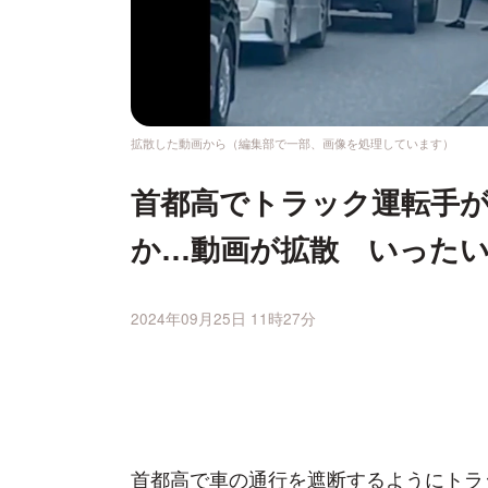
拡散した動画から（編集部で一部、画像を処理しています）
首都高でトラック運転手
か…動画が拡散 いった
2024年09月25日 11時27分
首都高で車の通行を遮断するようにトラ