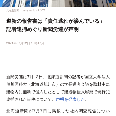
北海道新聞（pretty world / PIXTA）
道新の報告書は「責任逃れが滲んでいる」
記者逮捕めぐり新聞労連が声明
2021年07月12日 18時17分
新聞労連は7月12日、北海道新聞の記者が国立大学法人
旭川医科大（北海道旭川市）の学長選考会議を取材中に
建物内に無断で侵入したとして建造物侵入容疑で現行犯
逮捕された事件について、
声明を発表した
。
北海道新聞が7月7日に掲載した社内調査報告につい