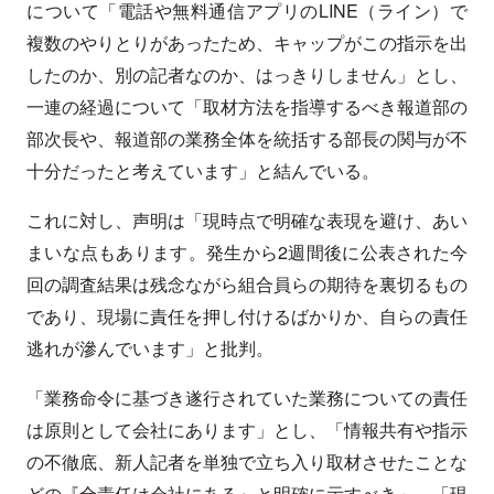
について「電話や無料通信アプリのLINE（ライン）で
複数のやりとりがあったため、キャップがこの指示を出
したのか、別の記者なのか、はっきりしません」とし、
一連の経過について「取材方法を指導するべき報道部の
部次長や、報道部の業務全体を統括する部長の関与が不
十分だったと考えています」と結んでいる。
これに対し、声明は「現時点で明確な表現を避け、あい
まいな点もあります。発生から2週間後に公表された今
回の調査結果は残念ながら組合員らの期待を裏切るもの
であり、現場に責任を押し付けるばかりか、自らの責任
逃れが滲んでいます」と批判。
「業務命令に基づき遂行されていた業務についての責任
は原則として会社にあります」とし、「情報共有や指示
の不徹底、新人記者を単独で立ち入り取材させたことな
どの『全責任は会社にある』と明確に示すべき」、「現