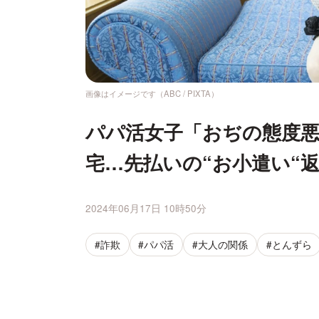
画像はイメージです（ABC / PIXTA）
パパ活女子「おぢの態度
宅…先払いの“お小遣い“
2024年06月17日 10時50分
#詐欺
#パパ活
#大人の関係
#とんずら