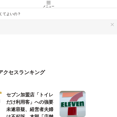
メニュー
くてよいの？
アクセスランキング
セブン加盟店「トイレ
だけ利用客」への強要
未遂容疑、経営者夫婦
は不起訴…本部「店舗