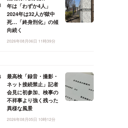
年は「わずか4人」
2024年は32人が獄中
死…「終身刑化」の傾
向続く
2026年08月06日 11時39分
最高検「録音・撮影・
ネット接続禁止」記者
会見に初参加、検事の
不祥事より強く残った
異様な風景
2026年08月05日 10時12分