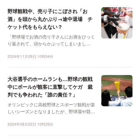
野球観戦中、売り子にこぼされ「お
酒」を頭から丸かぶり→途中退場 チ
ケット代をもらえない？
「野球場でお酒の売り子さんにお酒をひっく
り返されて、頭からかぶってしまいまし
た」。そんな不運なトラブ...
2024年11月28日 10時54分
大谷選手のホームランも…野球の観戦
中にボールが観客に直撃してケガ 裁
判でも争われた「誰の責任？」
オリンピックに高校野球とスポーツ観戦が楽
しいシーズンとなりましたが、野球場や競技
場で観戦していた時に...
2024年08月02日 10時29分