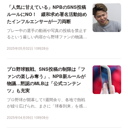
「人気に甘えている」NPBのSNS投稿
ルールにNO！ 緩和求め署名活動始め
たインフルエンサーが一刀両断
プレー中の選手の動画や写真の投稿を禁止す
るという厳しい内容から野球ファンの物議を
醸しているNPBのS...
2025年05月02日 10時28分
プロ野球観戦、SNS投稿の制限は「フ
ァンの楽しみ奪う」、NPB新ルールが
物議…黙認のMLBは「公式コンテン
ツ」も充実
プロ野球が開幕して1週間余り、各地で熱戦
が繰り広げられ、まさに「球春到来」を感じ
させる。 そんな中...
2025年04月09日 10時08分