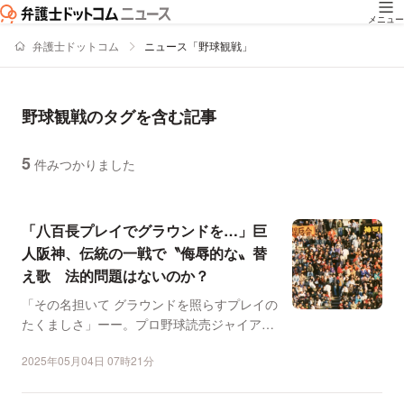
メニュー
弁護士ドットコム
ニュース「野球観戦」
野球観戦のタグを含む記事
5
件みつかりました
ニュースの新着順の一覧
「八百長プレイでグラウンドを…」巨
人阪神、伝統の一戦で〝侮辱的な〟替
え歌 法的問題はないのか？
「その名担いて グラウンドを照らすプレイの
たくましさ」ーー。プロ野球読売ジャイアン
ツの球団歌「闘魂こ...
2025年05月04日 07時21分