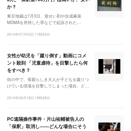
か？
東京地裁は7月3日、覚せい剤や合成麻薬
MDMAを所持した罪などで起訴された
ASKA（本名・宮崎重明）...
2014年07月03日 17時23分
女性が幼児を「蹴り倒す」動画にコメ
ント殺到 「児童虐待」を目撃したら何
をすべき？
街の中で、母親らしき大人が子どもを蹴りつ
けている現場を目撃してしまった場合、どう
対応すればいいのだろ...
2014年06月18日 19時28分
PC遠隔操作事件・片山祐輔被告人の
「保釈」取消し――どんな場合にそう