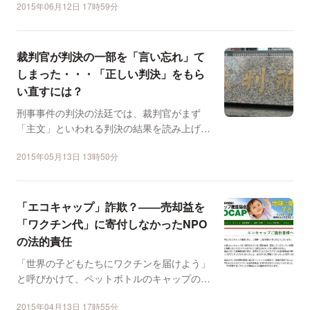
2015年06月12日 17時59分
裁判官が判決の一部を「言い忘れ」て
しまった・・・「正しい判決」をもら
い直すには？
刑事事件の判決の法廷では、裁判官がまず
「主文」といわれる判決の結果を読み上げる
のが通例だ。しかし、こ...
2015年05月13日 13時50分
「エコキャップ」詐欺？――売却益を
「ワクチン代」に寄付しなかったNPO
の法的責任
「世界の子どもたちにワクチンを届けよう」
と呼びかけて、ペットボトルのキャップのリ
サイクルを進めるNP...
2015年04月13日 17時55分