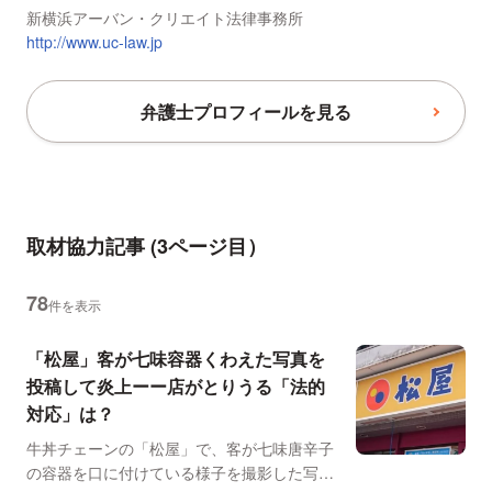
新横浜アーバン・クリエイト法律事務所
http://www.uc-law.jp
弁護士プロフィールを見る
取材協力記事
(3ページ目）
78
件を表示
「松屋」客が七味容器くわえた写真を
投稿して炎上ーー店がとりうる「法的
対応」は？
牛丼チェーンの「松屋」で、客が七味唐辛子
の容器を口に付けている様子を撮影した写真