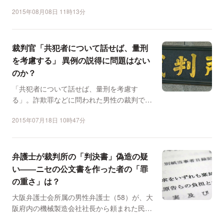
がツイッターに投稿さ...
2015年08月08日 11時13分
裁判官「共犯者について話せば、量刑
を考慮する」 異例の説得に問題はない
のか？
「共犯者について話せば、量刑を考慮す
る」。詐欺罪などに問われた男性の裁判で、
裁判官が異例の説得をして...
2015年07月18日 10時47分
弁護士が裁判所の「判決書」偽造の疑
い――ニセの公文書を作った者の「罪
の重さ」は？
大阪弁護士会所属の男性弁護士（58）が、大
阪府内の機械製造会社社長から頼まれた民事
訴訟を起こしたよう...