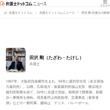
メニュー
弁護士ドットコム
弁護士ドットコムニュース
田沢 剛 弁護士の取
田沢 剛（たざわ・たけし）
弁護士
署名記事一覧
1967年、大阪府四条畷市生まれ。94年に裁判官任官（名古屋地
方裁判所）。以降、広島地方・家庭裁判所福山支部、横浜地方
裁判所勤務を経て、02年に弁護士登録。相模原で開業後、新横
浜へ事務所を移転。得意案件は倒産処理、交通事故（被害者
側）などの一般民事。趣味は、テニス、バレーボール。