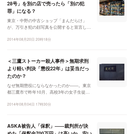
28号」を別の店で売ったら「別の犯
罪」になる？
東京・中野の中古ショップ「まんだらけ」
が、万引き犯の顔写真を公開すると宣言し、
話題を呼んだ問題は、容...
2014年08月20日 20時18分
＜三鷹ストーカー殺人事件＞無期求刑
より軽い判決「懲役22年」は妥当だっ
たのか？
なぜ無期懲役にならなかったのか――。東京
都三鷹市で昨年10月、高校3年の女子生徒を
刺殺したとして、殺...
2014年08月04日 17時30分
ASKA被告人「保釈」――裁判所が決
めた「保釈金700万円」は高いか、安い