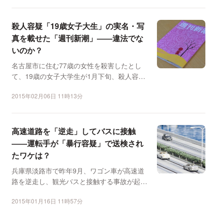
殺人容疑「19歳女子大生」の実名・写
真を載せた「週刊新潮」――違法でな
いのか？
名古屋市に住む77歳の女性を殺害したとし
て、19歳の女子大学生が1月下旬、殺人容疑
で逮捕された。この...
2015年02月06日 11時13分
高速道路を「逆走」してバスに接触
――運転手が「暴行容疑」で送検され
たワケは？
兵庫県淡路市で昨年9月、ワゴン車が高速道
路を逆走し、観光バスと接触する事故が起き
た。事故から4カ月後...
2015年01月16日 11時57分