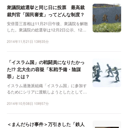
衆議院総選挙と同じ日に投票 最高裁
裁判官「国民審査」ってどんな制度？
安倍晋三首相は11月21日午後、衆議院を解散
した。衆議院の総選挙は12月2日公示、12月
14日投開票...
2014年11月21日 13時35分
「イスラム国」の戦闘員になりたかっ
た!? 北大生の容疑「私戦予備・陰謀
罪」とは？
イスラム過激派組織「イスラム国」に参加す
るためにシリアに渡航しようとしたとして、
北海道大学の学生（2...
2014年10月08日 10時57分
＜まんだらけ事件＞万引きした「鉄人