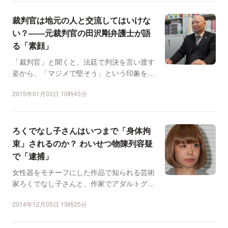
裁判官は地元の人と交流してはいけな
い？――元裁判官の田沢剛弁護士が語
る「素顔」
「裁判官」と聞くと、法廷で判決を言い渡す
姿から、「マジメで堅そう」という印象を抱
く人も多いだろう。法...
2015年01月03日 10時45分
ろくでなし子さんはいつまで「身体拘
束」されるのか？ わいせつ物陳列容疑
で「逮捕」
女性器をモチーフにした作品で知られる芸術
家ろくでなし子さんと、作家でアダルトグッ
ズショップを経営する...
2014年12月05日 13時25分