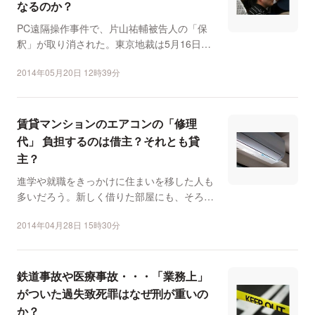
なるのか？
PC遠隔操作事件で、片山祐輔被告人の「保
釈」が取り消された。東京地裁は5月16日に
届いた「真犯人」と...
2014年05月20日 12時39分
賃貸マンションのエアコンの「修理
代」 負担するのは借主？それとも貸
主？
進学や就職をきっかけに住まいを移した人も
多いだろう。新しく借りた部屋にも、そろそ
ろなじめたころだろう...
2014年04月28日 15時30分
鉄道事故や医療事故・・・「業務上」
がついた過失致死罪はなぜ刑が重いの
か？