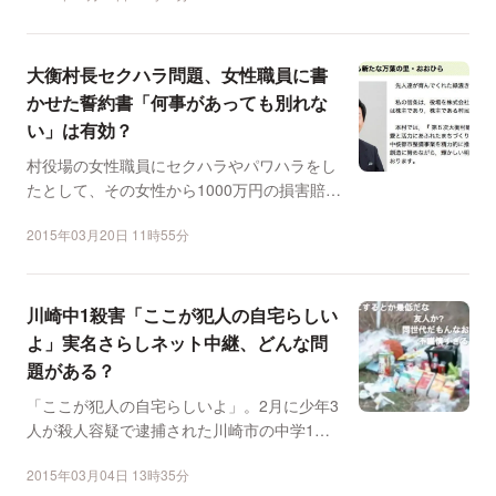
大衡村長セクハラ問題、女性職員に書
かせた誓約書「何事があっても別れな
い」は有効？
村役場の女性職員にセクハラやパワハラをし
たとして、その女性から1000万円の損害賠償
を求める裁判を起...
2015年03月20日 11時55分
川崎中1殺害「ここが犯人の自宅らしい
よ」実名さらしネット中継、どんな問
題がある？
「ここが犯人の自宅らしいよ」。2月に少年3
人が殺人容疑で逮捕された川崎市の中学1年
生殺害事件で、逮捕...
2015年03月04日 13時35分