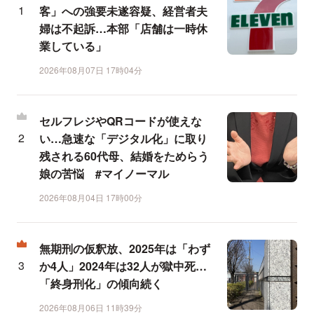
客」への強要未遂容疑、経営者夫
婦は不起訴…本部「店舗は一時休
業している」
2026年08月07日 17時04分
セルフレジやQRコードが使えな
い…急速な「デジタル化」に取り
残される60代母、結婚をためらう
娘の苦悩 #マイノーマル
2026年08月04日 17時00分
無期刑の仮釈放、2025年は「わず
か4人」2024年は32人が獄中死…
「終身刑化」の傾向続く
2026年08月06日 11時39分