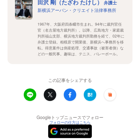
田沢 剛（たざわ たけし）
弁護士
新横浜アーバン・クリエイト法律事務所
1967年、大阪府四条畷市生まれ。94年に裁判官任
官（名古屋地方裁判所）。以降、広島地方・家庭裁
判所福山支部、横浜地方裁判所勤務を経て、02年に
弁護士登録。相模原で開業後、新横浜へ事務所を移
転。得意案件は倒産処理、交通事故（被害者側）な
どの一般民事。趣味は、テニス、バレーボール。
この記事をシェアする
Googleトップニュースでフォロー
フォローの仕方はこちら