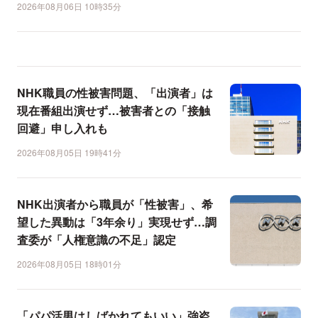
2026年08月06日 10時35分
NHK職員の性被害問題、「出演者」は
現在番組出演せず…被害者との「接触
回避」申し入れも
2026年08月05日 19時41分
NHK出演者から職員が「性被害」、希
望した異動は「3年余り」実現せず…調
査委が「人権意識の不足」認定
2026年08月05日 18時01分
「パパ活男はしばかれてもいい」強盗