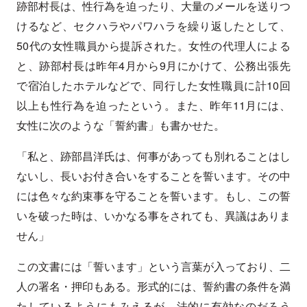
跡部村長は、性行為を迫ったり、大量のメールを送りつ
けるなど、セクハラやパワハラを繰り返したとして、
50代の女性職員から提訴された。女性の代理人による
と、跡部村長は昨年4月から9月にかけて、公務出張先
で宿泊したホテルなどで、同行した女性職員に計10回
以上も性行為を迫ったという。また、昨年11月には、
女性に次のような「誓約書」も書かせた。
「私と、跡部昌洋氏は、何事があっても別れることはし
ないし、長いお付き合いをすることを誓います。その中
には色々な約束事を守ることを誓います。もし、この誓
いを破った時は、いかなる事をされても、異議はありま
せん」
この文書には「誓います」という言葉が入っており、二
人の署名・押印もある。形式的には、誓約書の条件を満
たしているようにもみえるが、法的に有効なのだろう