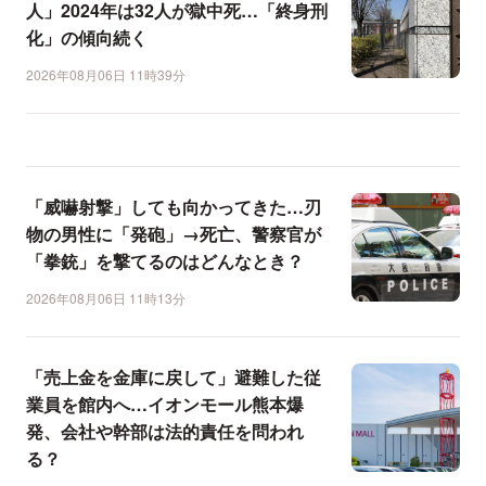
人」2024年は32人が獄中死…「終身刑
化」の傾向続く
2026年08月06日 11時39分
「威嚇射撃」しても向かってきた…刃
物の男性に「発砲」→死亡、警察官が
「拳銃」を撃てるのはどんなとき？
2026年08月06日 11時13分
「売上金を金庫に戻して」避難した従
業員を館内へ…イオンモール熊本爆
発、会社や幹部は法的責任を問われ
る？