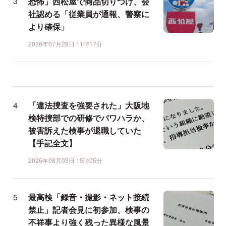
恐怖」西松屋で商品切りつけ、会
社認める「従業員が通報、警察に
より確保」
2026年07月28日 11時17分
「違法捜査を強要された」大阪地
検特捜部での研修でパワハラか、
被害訴えた検事が退職していた
【手記全文】
2026年08月03日 15時05分
最高検「録音・撮影・ネット接続
禁止」記者会見に初参加、検事の
不祥事より強く残った異様な風景