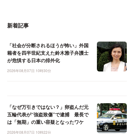
新着記事
「社会が分断されるほうが怖い」外国
籍者を四半世紀支えた鈴木雅子弁護士
が危惧する日本の排外化
2026年08月07日 10時30分
「なぜ万引きではない？」卵盗んだ元
五輪代表が“強盗致傷”で逮捕 最長で
は「無期」の重い容疑となったワケ
2026年08月07日 10時22分