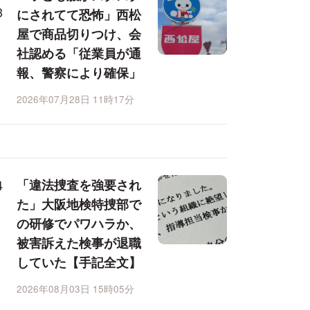
にされてて恐怖」西松
屋で商品切りつけ、会
社認める「従業員が通
報、警察により確保」
2026年07月28日 11時17分
「違法捜査を強要され
た」大阪地検特捜部で
の研修でパワハラか、
被害訴えた検事が退職
していた【手記全文】
2026年08月03日 15時05分