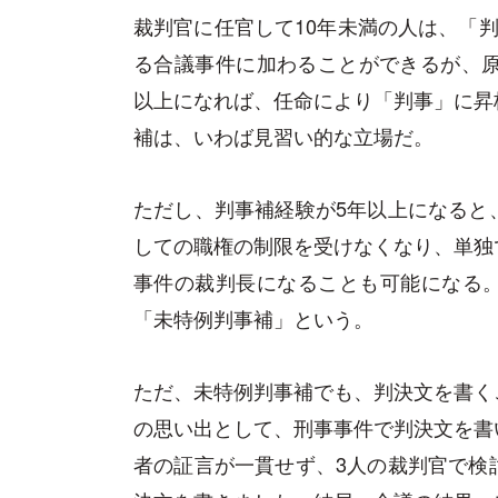
裁判官に任官して10年未満の人は、「
る合議事件に加わることができるが、原
以上になれば、任命により「判事」に昇
補は、いわば見習い的な立場だ。
ただし、判事補経験が5年以上になると
しての職権の制限を受けなくなり、単独
事件の裁判長になることも可能になる
「未特例判事補」という。
ただ、未特例判事補でも、判決文を書く
の思い出として、刑事事件で判決文を書
者の証言が一貫せず、3人の裁判官で検