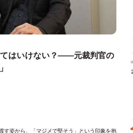
してはいけない？――元裁判官の
」
渡す姿から、「マジメで堅そう」という印象を抱