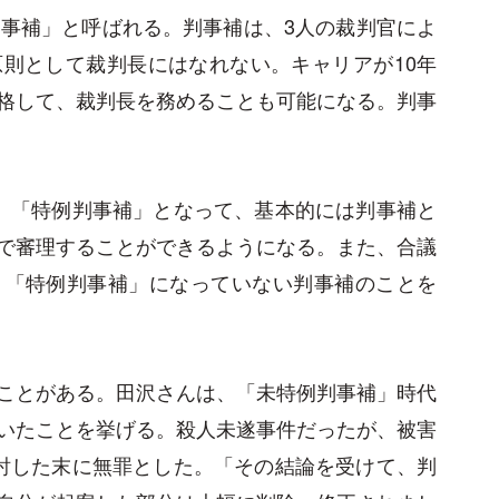
判事補」と呼ばれる。判事補は、3人の裁判官によ
則として裁判長にはなれない。キャリアが10年
格して、裁判長を務めることも可能になる。判事
、「特例判事補」となって、基本的には判事補と
で審理することができるようになる。また、合議
。「特例判事補」になっていない判事補のことを
ことがある。田沢さんは、「未特例判事補」時代
いたことを挙げる。殺人未遂事件だったが、被害
討した末に無罪とした。「その結論を受けて、判