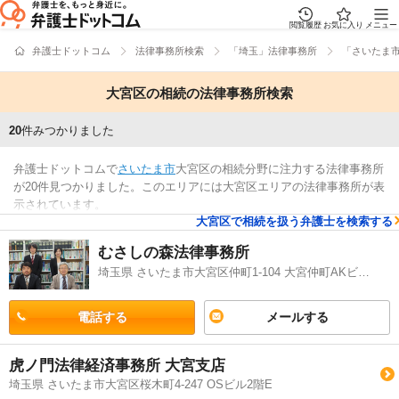
閲覧履歴
お気に入り
メニュー
弁護士ドットコム
法律事務所検索
「埼玉」法律事務所
「さいたま
大宮区の相続の法律事務所検索
20
件みつかりました
弁護士ドットコムで
さいたま市
大宮区の相続分野に注力する法律事務所
が20件見つかりました。このエリアには大宮区エリアの法律事務所が表
示されています。
大宮区で相続を扱う弁護士を検索する
検索結果
むさしの森法律事務所
埼玉県 さいたま市大宮区仲町1-104 大宮仲町AKビル9階
電話する
メールする
虎ノ門法律経済事務所 大宮支店
埼玉県 さいたま市大宮区桜木町4-247 OSビル2階E