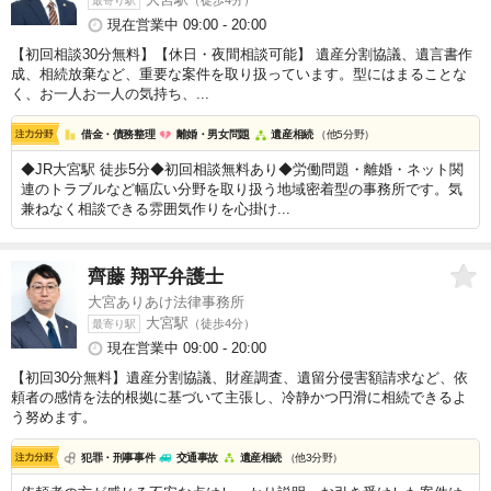
大宮駅
（徒歩4分）
最寄り駅
現在営業中 09:00 - 20:00
【初回相談30分無料】【休日・夜間相談可能】 遺産分割協議、遺言書作
成、相続放棄など、重要な案件を取り扱っています。型にはまることな
く、お一人お一人の気持ち、...
借金・債務整理
離婚・男女問題
遺産相続
（他5分野）
◆JR大宮駅 徒歩5分◆初回相談無料あり◆労働問題・離婚・ネット関
連のトラブルなど幅広い分野を取り扱う地域密着型の事務所です。気
兼ねなく相談できる雰囲気作りを心掛け...
齊藤 翔平
弁護士
大宮ありあけ法律事務所
大宮駅
（徒歩4分）
最寄り駅
現在営業中 09:00 - 20:00
【初回30分無料】遺産分割協議、財産調査、遺留分侵害額請求など、依
頼者の感情を法的根拠に基づいて主張し、冷静かつ円滑に相続できるよ
う努めます。
犯罪・刑事事件
交通事故
遺産相続
（他3分野）