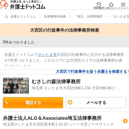
閲覧履歴
お気に入り
メニュー
弁護士ドットコム
法律事務所検索
「埼玉」法律事務所
「さいたま
大宮区の行政事件の法律事務所検索
7
件みつかりました
弁護士ドットコムで
さいたま市
大宮区の行政事件に注力する法律事務所
が7件見つかりました。このエリアには大宮区エリアの法律事務所が表
示されています。
大宮区で行政事件を扱う弁護士を検索する
検索結果
むさしの森法律事務所
埼玉県 さいたま市大宮区仲町1-104 大宮仲町AKビル9階
電話する
メールする
弁護士法人ALG＆Associates埼玉法律事務所
埼玉県さいたま市大宮区桜木町1-10-16 シーノ大宮ノースウィング