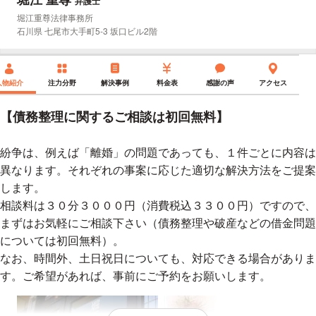
弁護士
所属事務所：
堀江重尊法律事務所
所在地：
石川県 七尾市大手町5-3 坂口ビル2階
人物紹介
注力分野
解決事例
料金表
感謝の声
アクセス
【債務整理に関するご相談は初回無料】
紛争は、例えば「離婚」の問題であっても、１件ごとに内容は
異なります。それぞれの事案に応じた適切な解決方法をご提案
します。
相談料は３０分３０００円（消費税込３３００円）ですので、
まずはお気軽にご相談下さい（債務整理や破産などの借金問題
については初回無料）。
なお、時間外、土日祝日についても、対応できる場合がありま
す。ご希望があれば、事前にご予約をお願いします。