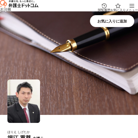
石川県
閲覧履歴
お気に入り
メニュー
ほりえ しげたか
堀江 重尊
プロフィール