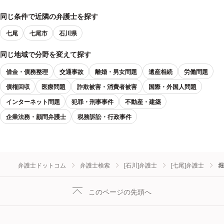
同じ条件で近隣の弁護士を探す
七尾
七尾市
石川県
同じ地域で分野を変えて探す
借金・債務整理
交通事故
離婚・男女問題
遺産相続
労働問題
債権回収
医療問題
詐欺被害・消費者被害
国際・外国人問題
インターネット問題
犯罪・刑事事件
不動産・建築
企業法務・顧問弁護士
税務訴訟・行政事件
弁護士ドットコム
弁護士検索
[石川]弁護士
[七尾]弁護士
堀
このページの先頭へ