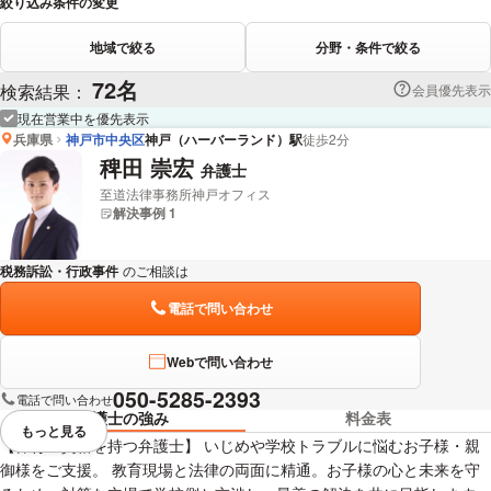
絞り込み条件の変更
地域で絞る
分野・条件で絞る
72名
検索結果：
会員優先表示
現在営業中を優先表示
兵庫県
神戸市中央区
神戸（ハーバーランド）駅
徒歩2分
稗田 崇宏
弁護士
至道法律事務所神戸オフィス
解決事例 1
税務訴訟・行政事件
のご相談は
下記のリンクからお問い合わせください。
電話で問い合わせ
Webで問い合わせ
050-5285-2393
電話で問い合わせ
弁護士の強み
料金表
もっと見る
視覚的に省略されている要素を
【保育士資格を持つ弁護士】 いじめや学校トラブルに悩むお子様・親
御様をご支援。 教育現場と法律の両面に精通。お子様の心と未来を守