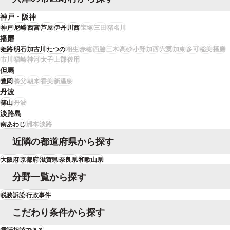
神戸・阪神
神戸
尼崎
西宮
芦屋
伊丹
川西
宝塚
三田
猪名川
播磨
姫路
明石
加古川
たつの
相生
赤穂
西脇
三木
高砂
小野
加西
宍粟
加東
多可
稲美
播磨
市川
福崎
神河
太子
上郡
佐用
但馬
豊岡
養父
朝来
香美
新温泉
丹波
篠山
丹波
淡路島
南あわじ
洲本
淡路
近隣の都道府県から探す
大阪府
京都府
滋賀県
奈良県
和歌山県
分野一覧から探す
税務訴訟
行政事件
こだわり条件から探す