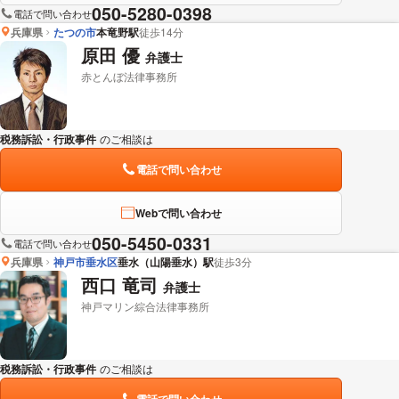
050-5280-0398
電話で問い合わせ
兵庫県
たつの市
本竜野駅
徒歩14分
原田 優
弁護士
赤とんぼ法律事務所
税務訴訟・行政事件
のご相談は
下記のリンクからお問い合わせください。
電話で問い合わせ
Webで問い合わせ
050-5450-0331
電話で問い合わせ
兵庫県
神戸市垂水区
垂水（山陽垂水）駅
徒歩3分
西口 竜司
弁護士
神戸マリン綜合法律事務所
税務訴訟・行政事件
のご相談は
下記のリンクからお問い合わせください。