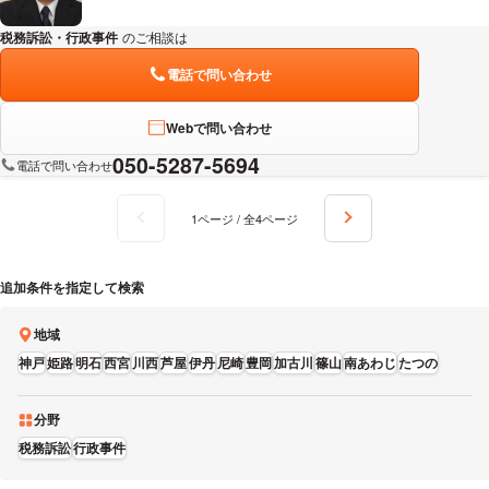
税務訴訟・行政事件
のご相談は
下記のリンクからお問い合わせください。
電話で問い合わせ
Webで問い合わせ
050-5287-5694
電話で問い合わせ
1ページ / 全4ページ
追加条件を指定して検索
地域
神戸
姫路
明石
西宮
川西
芦屋
伊丹
尼崎
豊岡
加古川
篠山
南あわじ
たつの
分野
税務訴訟
行政事件