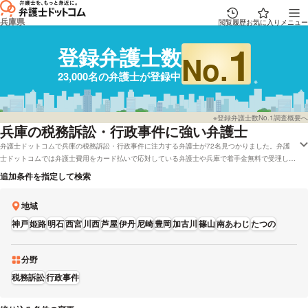
兵庫県
閲覧履歴
お気に入り
メニュー
1
登録弁護士数
No.
23,000名の弁護士が登録中
※登録弁護士数No.1調査概要へ
兵庫
の税務訴訟・行政事件に強い弁護士
弁護士ドットコムで兵庫の税務訴訟・行政事件に注力する弁護士が72名見つかりました。弁護
士ドットコムでは弁護士費用をカード払いで応対している弁護士や兵庫で着手金無料で受理して
いる弁護士といった様々な希望の条件で調べることができます。例として「税務訴訟が専門の弁
追加条件を指定して検索
護士やレビューが良い弁護士の選び方などの情報はだいたいリサーチしたけど、兵庫周辺の法律
事務所、弁護士を料金で検討したい」などの依頼にも対応することができます。弁護士の中には
地域
「・行政運営が法令に適合しているかのチェックをこれまで多数経験してまいりました。」と
おっしゃる方もおります。税務訴訟で心配事がある方は営業時間や報酬基準などの条件を踏まえ
神戸
姫路
明石
西宮
川西
芦屋
伊丹
尼崎
豊岡
加古川
篠山
南あわじ
たつの
て、希望に適した弁護士に相談をしてみてください。
分野
税務訴訟
行政事件