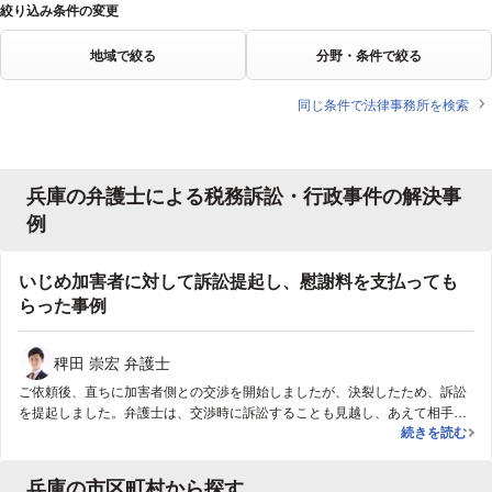
絞り込み条件の変更
地域で絞る
分野・条件で絞る
同じ条件で法律事務所を検索
兵庫の弁護士による税務訴訟・行政事件の解決事
例
いじめ加害者に対して訴訟提起し、慰謝料を支払っても
らった事例
稗田 崇宏 弁護士
ご依頼後、直ちに加害者側との交渉を開始しましたが、決裂したため、訴訟
を提起しました。弁護士は、交渉時に訴訟することも見越し、あえて相手方
いじめ加害者
続きを読む
の言い分を「書面（回答書や陳述書）」として残させる戦略をとりました。
訴訟では、交渉段階で加害者側に作成させていた書面が決め手となり、いじ
めの事実が認定され、慰謝料を支払ってもらうことができました。
兵庫の市区町村から探す