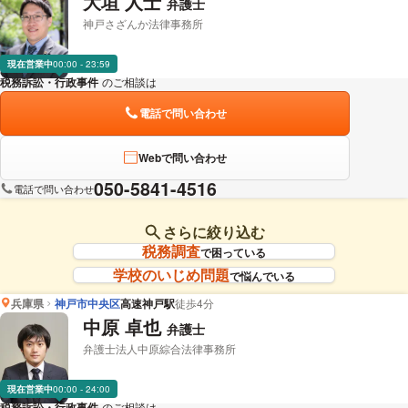
大垣 人士
弁護士
神戸さざんか法律事務所
現在営業中
00:00 - 23:59
税務訴訟・行政事件
のご相談は
下記のリンクからお問い合わせください。
電話で問い合わせ
Webで問い合わせ
050-5841-4516
電話で問い合わせ
さらに絞り込む
税務調査
で困っている
学校のいじめ問題
で悩んでいる
兵庫県
神戸市中央区
高速神戸駅
徒歩4分
中原 卓也
弁護士
弁護士法人中原綜合法律事務所
現在営業中
00:00 - 24:00
税務訴訟・行政事件
のご相談は
下記のリンクからお問い合わせください。