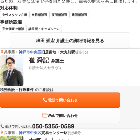
るため、対等な立場で学校側と交渉し、最善の解決を共に目指します。
対応体制
女性スタッフ在籍
当日相談可
夜間相談可
電話相談可
事務所設備
完全個室で相談
託児所・キッズルーム
稗田 崇宏 弁護士の詳細情報を見る
兵庫県
神戸市中央区
旧居留地・大丸前駅
徒歩6分
崔 舜記
弁護士
弁護士法人セラヴィ
税務訴訟・行政事件
のご相談は
下記のリンクからお問い合わせください。
電話で問い合わせ
Webで問い合わせ
050-5355-0589
電話で問い合わせ
兵庫県
神戸市中央区
貿易センター駅
徒歩6分