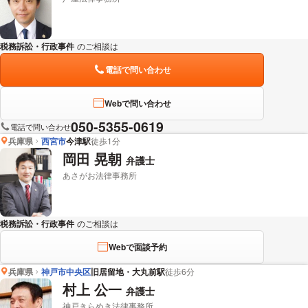
税務訴訟・行政事件
のご相談は
下記のリンクからお問い合わせください。
電話で問い合わせ
Webで問い合わせ
050-5355-0619
電話で問い合わせ
兵庫県
西宮市
今津駅
徒歩1分
岡田 晃朝
弁護士
あさがお法律事務所
税務訴訟・行政事件
のご相談は
下記のリンクからお問い合わせください。
Webで面談予約
兵庫県
神戸市中央区
旧居留地・大丸前駅
徒歩6分
村上 公一
弁護士
神戸きらめき法律事務所