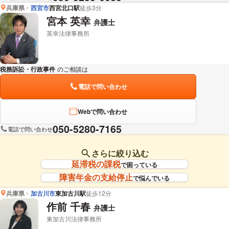
兵庫県
西宮市
西宮北口駅
徒歩3分
宮本 英幸
弁護士
英幸法律事務所
税務訴訟・行政事件
のご相談は
下記のリンクからお問い合わせください。
電話で問い合わせ
Webで問い合わせ
050-5280-7165
電話で問い合わせ
さらに絞り込む
延滞税の課税
で困っている
障害年金の支給停止
で悩んでいる
兵庫県
加古川市
東加古川駅
徒歩12分
作前 千春
弁護士
東加古川法律事務所