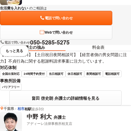
生活費を入れない
のご相談は
下記のリンクからお問い合わせください。
電話で問い合わせ
Webで問い合わせ
050-5285-5275
電話で問い合わせ
弁護士の強み
料金表
もっと見る
視覚的に省略されている要素を
【初回相談無料】【土日祝日夜間相談可】【経営者側の男女問題に注
力】不貞行為に関する慰謝料請求事案に注力しています。
対応体制
全国出張対応
24時間予約受付
当日相談可
休日相談可
夜間相談可
電話相談可
事務所設備
バリアフリー
畠田 啓史朗 弁護士の詳細情報を見る
千葉県
柏市
柏駅
徒歩3分
中野 利大
弁護士
アディーレ法律事務所柏支店