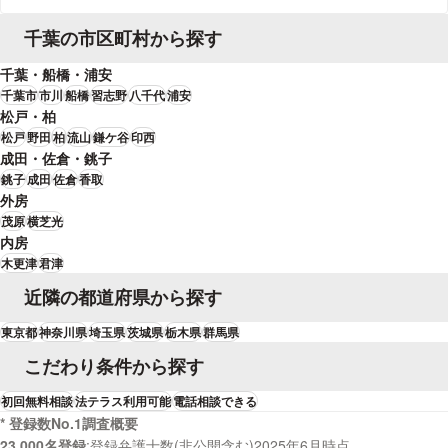
退去した場合の養育費（相当額）という２つに場合分けして条件を定め、離
婚を成立させた。
千葉の市区町村から探す
千葉・船橋・浦安
千葉市
市川
船橋
習志野
八千代
浦安
松戸・柏
松戸
野田
柏
流山
鎌ケ谷
印西
成田・佐倉・銚子
銚子
成田
佐倉
香取
外房
茂原
横芝光
内房
木更津
君津
近隣の都道府県から探す
東京都
神奈川県
埼玉県
茨城県
栃木県
群馬県
こだわり条件から探す
初回無料相談
法テラス利用可能
電話相談できる
* 登録数No.1調査概要
23,000名登録
登録弁護士数(非公開含む)2025年6月時点