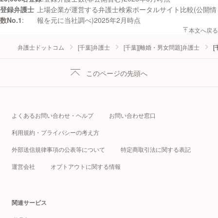
登録弁護士
上場企業が運営する弁護士検索ポータルサイト比較(公開情
数No.1
報を元に当社調べ)2025年2月時点
本文へ戻る
弁護士ドットコム
[千葉]弁護士
[千葉][離婚・男女問題]弁護士
[
このページの先頭へ
よくあるお問い合わせ・ヘルプ
お問い合わせ窓口
利用規約・プライバシーの考え方
外部送信規律事項の公表等について
特定商取引法に関する表記
運営会社
オプトアウトに関する情報
関連サービス