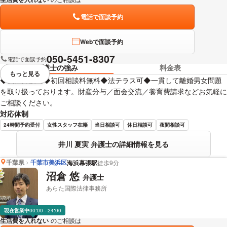
電話で面談予約
Webで面談予約
050-5451-8307
電話で面談予約
弁護士の強み
料金表
もっと見る
視覚的に省略されている要素を
◆女性弁護士◆初回相談料無料◆法テラス可◆一貫して離婚男女問題
を取り扱っております。財産分与／面会交流／養育費請求などお気軽に
ご相談ください。
対応体制
24時間予約受付
女性スタッフ在籍
当日相談可
休日相談可
夜間相談可
井川 夏実 弁護士の詳細情報を見る
千葉県
千葉市美浜区
海浜幕張駅
徒歩9分
沼倉 悠
弁護士
あらた国際法律事務所
現在営業中
00:00 - 24:00
生活費を入れない
のご相談は
下記のリンクからお問い合わせください。