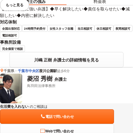
弁護士の強み
料金表
もっと見る
視覚的に省略されている要素を
【離婚・不倫に強い弁護】◆早く解決したい◆責任を取らせたい◆減
額したい◆内密に解決したい
対応体制
全国出張対応
24時間予約受付
女性スタッフ在籍
当日相談可
休日相談可
夜間相談可
電話相談可
事務所設備
完全個室で相談
川嶋 正樹 弁護士の詳細情報を見る
千葉県
千葉市中央区
葭川公園駅
徒歩6分
菱沼 秀樹
弁護士
鳥羽田法律事務所
生活費を入れない
のご相談は
下記のリンクからお問い合わせください。
電話で問い合わせ
Webで問い合わせ