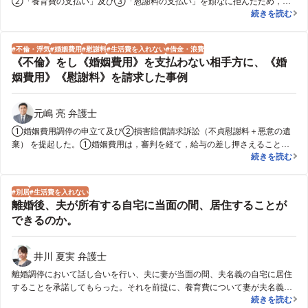
②「養育費の支払い」及び③「慰謝料の支払い」を頑なに拒んだため，
浮気をした上
続きを読む
「離婚調停」をこのまま継続しても合意は難しいと判断し，「離婚調停」を
打ち切りました。その後，直ちに，「離婚訴訟」を提起したところ，訴訟提
起から約4か月という短期間で，①「離婚」，②「養育費の支払い」，
不倫・浮気
婚姻費用
慰謝料
生活費を入れない
借金・浪費
③「慰謝料の支払い」について「訴訟上の和解」が成立しました。
《不倫》をし《婚姻費用》を支払わない相手方に、《婚
姻費用》《慰謝料》を請求した事例
元嶋 亮 弁護士
①婚姻費用調停の申立て及び②損害賠償請求訴訟（不貞慰謝料＋悪意の遺
棄） を提起した。①婚姻費用は，審判を経て，給与の差し押さえることで
《不倫》をし
続きを読む
生活を安定させ，②損害賠償は，総額５５０万円の判決を得た。 なお，夫
から離婚調停が申し立てられたが，拒否をして同調停は不成立となった。
別居
生活費を入れない
離婚後、夫が所有する自宅に当面の間、居住することが
できるのか。
井川 夏実 弁護士
離婚調停において話し合いを行い、夫に妻が当面の間、夫名義の自宅に居住
することを承諾してもらった。それを前提に、養育費について妻が夫名義の
離婚後、夫が
続きを読む
自宅に住んでいる場合の養育費（相当額より低額）と妻が夫名義の自宅から