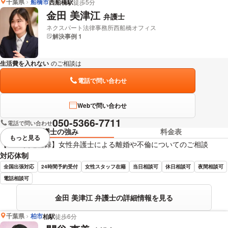
千葉県
船橋市
西船橋駅
徒歩5分
髙橋 裕樹 弁護士の詳細情報を見る
金田 美津江
弁護士
ネクスパート法律事務所西船橋オフィス
解決事例 1
生活費を入れない
のご相談は
下記のリンクからお問い合わせください。
電話で問い合わせ
Webで問い合わせ
050-5366-7711
電話で問い合わせ
弁護士の強み
料金表
もっと見る
視覚的に省略されている要素を
【LINE友達登録】女性弁護士による離婚や不倫についてのご相談
対応体制
全国出張対応
24時間予約受付
女性スタッフ在籍
当日相談可
休日相談可
夜間相談可
電話相談可
金田 美津江 弁護士の詳細情報を見る
千葉県
柏市
柏駅
徒歩6分