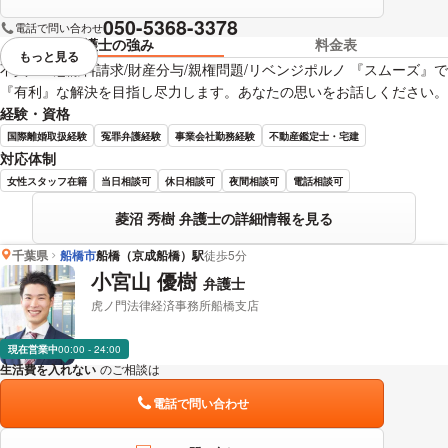
050-5368-3378
電話で問い合わせ
弁護士の強み
料金表
もっと見る
視覚的に省略されている要素を
不貞/DV/慰謝料請求/財産分与/親権問題/リベンジポルノ 『スムーズ』で
『有利』な解決を目指し尽力します。あなたの思いをお話しください。
経験・資格
国際離婚取扱経験
冤罪弁護経験
事業会社勤務経験
不動産鑑定士・宅建
対応体制
女性スタッフ在籍
当日相談可
休日相談可
夜間相談可
電話相談可
菱沼 秀樹 弁護士の詳細情報を見る
千葉県
船橋市
船橋（京成船橋）駅
徒歩5分
小宮山 優樹
弁護士
虎ノ門法律経済事務所船橋支店
現在営業中
00:00 - 24:00
生活費を入れない
のご相談は
下記のリンクからお問い合わせください。
電話で問い合わせ