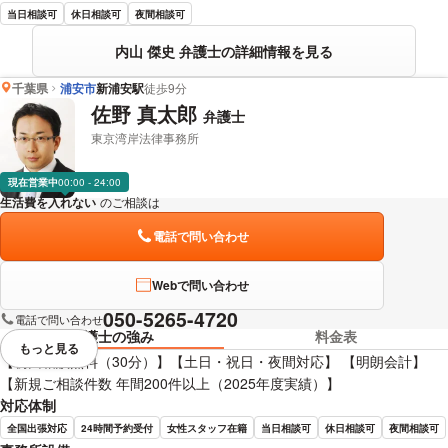
当日相談可
休日相談可
夜間相談可
内山 傑史 弁護士の詳細情報を見る
千葉県
浦安市
新浦安駅
徒歩9分
佐野 真太郎
弁護士
東京湾岸法律事務所
現在営業中
00:00 - 24:00
生活費を入れない
のご相談は
下記のリンクからお問い合わせください。
電話で問い合わせ
Webで問い合わせ
050-5265-4720
電話で問い合わせ
弁護士の強み
料金表
もっと見る
視覚的に省略されている要素を
【初回相談無料（30分）】【土日・祝日・夜間対応】 【明朗会計】
【新規ご相談件数 年間200件以上（2025年度実績）】
対応体制
全国出張対応
24時間予約受付
女性スタッフ在籍
当日相談可
休日相談可
夜間相談可