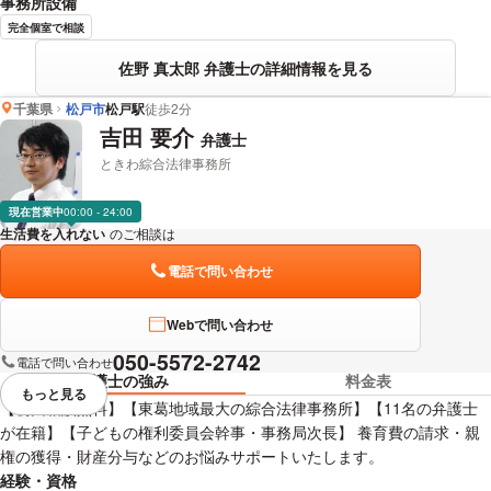
事務所設備
完全個室で相談
佐野 真太郎 弁護士の詳細情報を見る
千葉県
松戸市
松戸駅
徒歩2分
吉田 要介
弁護士
ときわ綜合法律事務所
現在営業中
00:00 - 24:00
生活費を入れない
のご相談は
下記のリンクからお問い合わせください。
電話で問い合わせ
Webで問い合わせ
050-5572-2742
電話で問い合わせ
弁護士の強み
料金表
もっと見る
視覚的に省略されている要素を
【初回相談無料】【東葛地域最大の綜合法律事務所】【11名の弁護士
が在籍】【子どもの権利委員会幹事・事務局次長】 養育費の請求・親
権の獲得・財産分与などのお悩みサポートいたします。
経験・資格