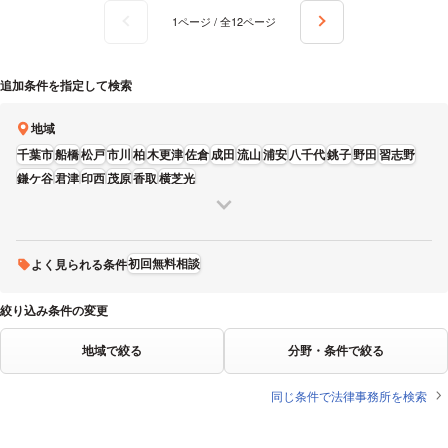
1ページ / 全12ページ
追加条件を指定して検索
地域
千葉市
船橋
松戸
市川
柏
木更津
佐倉
成田
流山
浦安
八千代
銚子
野田
習志野
鎌ケ谷
君津
印西
茂原
香取
横芝光
初回無料相談
よく見られる条件
絞り込み条件の変更
地域で絞る
分野・条件で絞る
同じ条件で法律事務所を検索