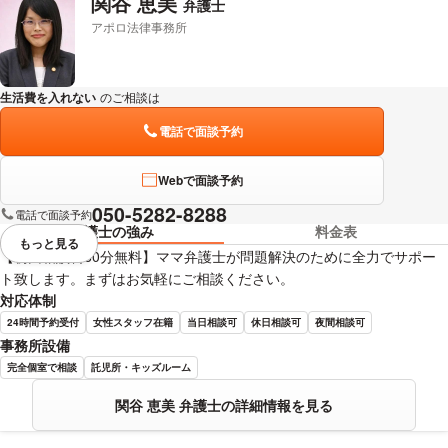
関谷 恵美
弁護士
アポロ法律事務所
生活費を入れない
のご相談は
下記のリンクからお問い合わせください。
電話で面談予約
Webで面談予約
050-5282-8288
電話で面談予約
弁護士の強み
料金表
もっと見る
視覚的に省略されている要素を
【初回相談料60分無料】ママ弁護士が問題解決のために全力でサポー
ト致します。まずはお気軽にご相談ください。
対応体制
24時間予約受付
女性スタッフ在籍
当日相談可
休日相談可
夜間相談可
事務所設備
完全個室で相談
託児所・キッズルーム
関谷 恵美 弁護士の詳細情報を見る