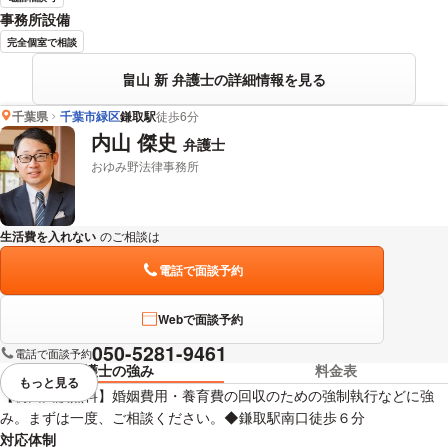
事務所設備
完全個室で相談
畠山 新 弁護士の詳細情報を見る
千葉県
千葉市緑区
鎌取駅
徒歩6分
内山 傑史
弁護士
おゆみ野法律事務所
生活費を入れない
のご相談は
下記のリンクからお問い合わせください。
電話で面談予約
Webで面談予約
050-5281-9461
電話で面談予約
弁護士の強み
料金表
もっと見る
視覚的に省略されている要素を
【初回面談無料】婚姻費用・養育費の回収のための強制執行などに強
み。まずは一度、ご相談ください。◆鎌取駅南口徒歩６分
対応体制