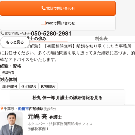
電話で問い合わせ
Webで問い合わせ
050-5280-2981
電話で問い合わせ
弁護士の強み
料金表
もっと見る
視覚的に省略されている要素を
【38年の裁判官経験】【初回相談無料】離婚を知り尽くした当事務所
にお任せください。多くの離婚問題を取り扱ってきた経験に基づき、的
確なアドバイスをいたします。
経験・資格
元裁判官
対応体制
当日相談可
休日相談可
夜間相談可
松丸 伸一郎 弁護士の詳細情報を見る
千葉県
船橋市
西船橋駅
徒歩5分
元嶋 亮
弁護士
ネクスパート法律事務所西船橋オフィス
解決事例 1