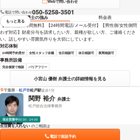
Webで問い合わせ
050-5258-3501
電話で問い合わせ
弁護士の強み
料金表
もっと見る
視覚的に省略されている要素を
【初回相談1時間無料】【24時間電話/メール受付】【男性側/女性側問
わず対応】財産分与を請求したい方、親権が欲しい方、ご連絡くださ
い。話しやすい雰囲気作りを大切にしています。
対応体制
24時間予約受付
女性スタッフ在籍
当日相談可
休日相談可
夜間相談可
事務所設備
完全個室で相談
バリアフリー
小宮山 優樹 弁護士の詳細情報を見る
千葉県
松戸市
松戸駅
徒歩1分
関野 裕介
弁護士
松戸総合法律事務所
現在営業中
00:00 - 24:00
生活費を入れない
のご相談は
下記のリンクからお問い合わせください。
電話で面談予約