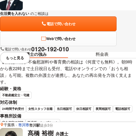
生活費を入れない
のご相談は
下記のリンクからお問い合わせください。
電話で問い合わせ
Webで問い合わせ
0120-192-010
電話で問い合わせ
弁護士の強み
料金表
もっと見る
視覚的に省略されている要素を
【柏徒歩3分】不倫慰謝料や養育費の相談は《何度でも無料》。朝9時
から夜22時まで土日祝日も受付、電話やオンラインでの「おうち相
談」も可能。複数の弁護士が連携し、あなたの再出発を力強く支えま
す。
経験・資格
不動産鑑定士・宅建
対応体制
24時間予約受付
女性スタッフ在籍
当日相談可
休日相談可
夜間相談可
電話相談可
事務所設備
完全個室で相談
託児所・キッズルーム
千葉県
市川市
市川駅
徒歩3分
髙橋 裕樹
弁護士
中野 利大 弁護士の詳細情報を見る