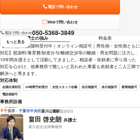
電話で問い合わせ
Webで問い合わせ
050-5368-3849
電話で問い合わせ
弁護士の強み
料金表
もっと見る
視覚的に省略されている要素を
【無料電話相談随時受付中｜オンライン相談可｜男性側・女性側ともに
対応】慰謝料/養育費/財産分与/離婚交渉等の離婚・男女問題に注力し、
10年間弁護士として活動してきました。相談者・依頼者に寄り添った
対応を心がけ、他事務所で難しいと言われた事案も依頼者と二人三脚で
解決へと導きます。
対応体制
全国出張対応
24時間予約受付
女性スタッフ在籍
当日相談可
休日相談可
夜間相談可
電話相談可
事務所設備
バリアフリー
千葉県
千葉市中央区
葭川公園駅
徒歩2分
畠田 啓史朗
弁護士
沼倉 悠 弁護士の詳細情報を見る
新久総合法律事務所