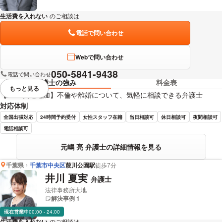
生活費を入れない
のご相談は
下記のリンクからお問い合わせください。
電話で問い合わせ
Webで問い合わせ
050-5841-9438
電話で問い合わせ
弁護士の強み
料金表
もっと見る
視覚的に省略されている要素を
【LINE友達追加】不倫や離婚について、気軽に相談できる弁護士
対応体制
全国出張対応
24時間予約受付
女性スタッフ在籍
当日相談可
休日相談可
夜間相談可
電話相談可
元嶋 亮 弁護士の詳細情報を見る
千葉県
千葉市中央区
葭川公園駅
徒歩7分
井川 夏実
弁護士
法律事務所大地
解決事例 1
現在営業中
00:00 - 24:00
生活費を入れない
のご相談は
下記のリンクからお問い合わせください。