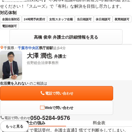
せください！『スムーズ』で『有利』な解決を目指し尽力します。
対応体制
全国出張対応
24時間予約受付
女性スタッフ在籍
当日相談可
休日相談可
夜間相談可
電話相談可
高橋 俊幸 弁護士の詳細情報を見る
千葉県
千葉市中央区
県庁前駅
徒歩4分
大澤 潤也
弁護士
佐野総合法律事務所
生活費を入れない
のご相談は
下記のリンクからお問い合わせください。
電話で問い合わせ
Webで問い合わせ
050-5284-9576
電話で問い合わせ
弁護士の強み
料金表
もっと見る
視覚的に省略されている要素を
【土日祝21時まで電話受付。弁護士直通】慌てて判断をしてしまい、