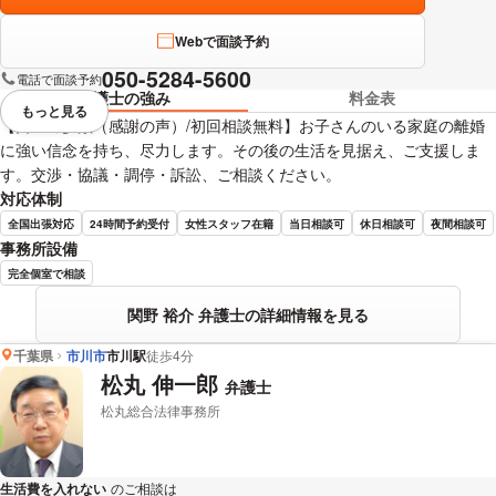
Webで面談予約
050-5284-5600
電話で面談予約
弁護士の強み
料金表
もっと見る
視覚的に省略されている要素を
【口コミ多数（感謝の声）/初回相談無料】お子さんのいる家庭の離婚
に強い信念を持ち、尽力します。その後の生活を見据え、ご支援しま
す。交渉・協議・調停・訴訟、ご相談ください。
対応体制
全国出張対応
24時間予約受付
女性スタッフ在籍
当日相談可
休日相談可
夜間相談可
事務所設備
完全個室で相談
関野 裕介 弁護士の詳細情報を見る
千葉県
市川市
市川駅
徒歩4分
松丸 伸一郎
弁護士
松丸総合法律事務所
生活費を入れない
のご相談は
下記のリンクからお問い合わせください。