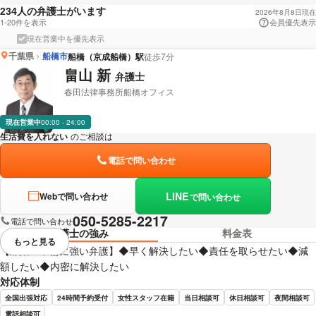
人の弁護士がいます
234
2026年8月8日現在
1-20件を表示
会員優先表示
現在営業中を優先表示
千葉県
船橋市
船橋（京成船橋）駅
徒歩7分
畠山 新
弁護士
春田法律事務所船橋オフィス
現在営業中
00:00 - 24:00
生活費を入れない
のご相談は
下記のリンクからお問い合わせください。
電話で問い合わせ
LINE
Webで問い合わせ
で問い合わせ
050-5285-2217
電話で問い合わせ
弁護士の強み
料金表
もっと見る
視覚的に省略されている要素を
【離婚・不倫に強い弁護】◆早く解決したい◆責任を取らせたい◆減
額したい◆内密に解決したい
対応体制
全国出張対応
24時間予約受付
女性スタッフ在籍
当日相談可
休日相談可
夜間相談可
電話相談可