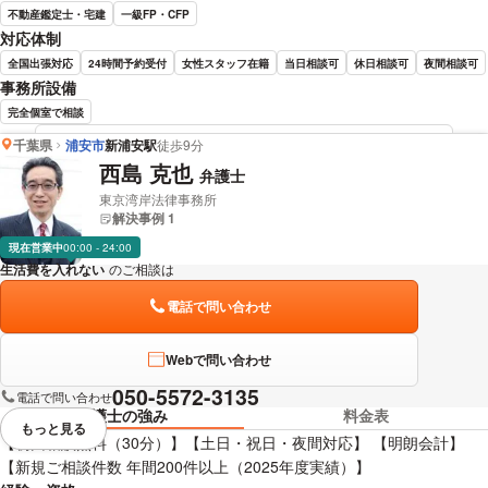
不動産鑑定士・宅建
一級FP・CFP
対応体制
全国出張対応
24時間予約受付
女性スタッフ在籍
当日相談可
休日相談可
夜間相談可
事務所設備
完全個室で相談
千葉県
浦安市
新浦安駅
徒歩9分
吉田 要介 弁護士の詳細情報を見る
西島 克也
弁護士
東京湾岸法律事務所
解決事例 1
現在営業中
00:00 - 24:00
生活費を入れない
のご相談は
下記のリンクからお問い合わせください。
電話で問い合わせ
Webで問い合わせ
050-5572-3135
電話で問い合わせ
弁護士の強み
料金表
もっと見る
視覚的に省略されている要素を
【初回相談無料（30分）】【土日・祝日・夜間対応】 【明朗会計】
【新規ご相談件数 年間200件以上（2025年度実績）】