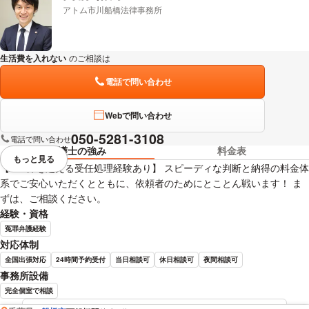
アトム市川船橋法律事務所
生活費を入れない
のご相談は
下記のリンクからお問い合わせください。
電話で問い合わせ
Webで問い合わせ
050-5281-3108
電話で問い合わせ
弁護士の強み
料金表
もっと見る
視覚的に省略されている要素を
【100件を超える受任処理経験あり】 スピーディな判断と納得の料金体
系でご安心いただくとともに、依頼者のためにとことん戦います！ ま
ずは、ご相談ください。
経験・資格
冤罪弁護経験
対応体制
全国出張対応
24時間予約受付
当日相談可
休日相談可
夜間相談可
事務所設備
完全個室で相談