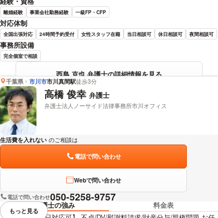
経験・資格
離婚経験
事業会社勤務経験
一級FP・CFP
対応体制
全国出張対応
24時間予約受付
女性スタッフ在籍
当日相談可
休日相談可
夜間相談可
事務所設備
完全個室で相談
西島 克也 弁護士の詳細情報を見る
千葉県
市川市
市川真間駅
徒歩3分
高橋 俊幸
弁護士
弁護士法人ノーサイド法律事務所市川オフィス
生活費を入れない
のご相談は
下記のリンクからお問い合わせください。
電話で問い合わせ
Webで問い合わせ
050-5258-9757
電話で問い合わせ
弁護士の強み
料金表
もっと見る
視覚的に省略されている要素を
【当日/夜間/土日対応可】 不貞/DV/慰謝料請求/財産分与/親権問題 お任