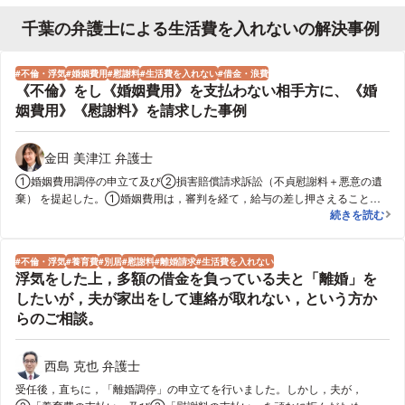
千葉の弁護士による生活費を入れないの解決事例
不倫・浮気
婚姻費用
慰謝料
生活費を入れない
借金・浪費
《不倫》をし《婚姻費用》を支払わない相手方に、《婚
姻費用》《慰謝料》を請求した事例
金田 美津江 弁護士
①婚姻費用調停の申立て及び②損害賠償請求訴訟（不貞慰謝料＋悪意の遺
棄） を提起した。①婚姻費用は，審判を経て，給与の差し押さえることで
《不倫》をし
続きを読む
生活を安定させ，②損害賠償は，総額５５０万円の判決を得た。 なお，夫
から離婚調停が申し立てられたが，拒否をして同調停は不成立となった。
不倫・浮気
養育費
別居
慰謝料
離婚請求
生活費を入れない
浮気をした上，多額の借金を負っている夫と「離婚」を
したいが，夫が家出をして連絡が取れない，という方か
らのご相談。
西島 克也 弁護士
受任後，直ちに，「離婚調停」の申立てを行いました。しかし，夫が，