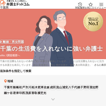
千葉県
閲覧履歴
お気に入り
メニュー
# 離婚・男女問題
千葉
の生活費を入れないに強い弁護士
※No.1調査概要へ
千葉の生活費を入れないの条件に近い弁護士を表示しています。ここには生活費を入れないに注力
する弁護士を表示しています。畠山 新弁護士、内山 傑史弁護士、佐野 真太郎弁護士、吉田 要介弁
さらに表示
説明文の省
護士、西島 克也弁護士などの電話・メールの問合せ情報から、口コミや評判・土日祝日の休日法律
追加条件を指定して検索
相談や無料相談の可否など、充実した専門情報で心強い弁護士をお探しください。
地域
千葉市
船橋
松戸
市川
柏
木更津
佐倉
成田
流山
浦安
八千代
銚子
野田
習志野
鎌ケ谷
君津
印西
茂原
香取
横芝光