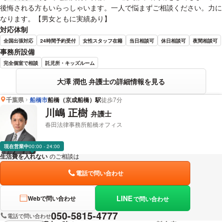
後悔される方もいらっしゃいます。一人で悩まずご相談ください。力に
なります。【男女ともに実績あり】
対応体制
全国出張対応
24時間予約受付
女性スタッフ在籍
当日相談可
休日相談可
夜間相談可
事務所設備
完全個室で相談
託児所・キッズルーム
大澤 潤也 弁護士の詳細情報を見る
千葉県
船橋市
船橋（京成船橋）駅
徒歩7分
川嶋 正樹
弁護士
春田法律事務所船橋オフィス
現在営業中
00:00 - 24:00
生活費を入れない
のご相談は
下記のリンクからお問い合わせください。
電話で問い合わせ
LINE
Webで問い合わせ
で問い合わせ
050-5815-4777
電話で問い合わせ