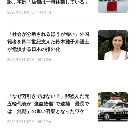
訴…本部「店舗は一時休業している」
2026年08月07日 17時04分
「社会が分断されるほうが怖い」外国
籍者を四半世紀支えた鈴木雅子弁護士
が危惧する日本の排外化
2026年08月07日 10時30分
「なぜ万引きではない？」卵盗んだ元
五輪代表が“強盗致傷”で逮捕 最長で
は「無期」の重い容疑となったワケ
2026年08月07日 10時22分