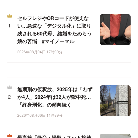
セルフレジやQRコードが使えな
い…急速な「デジタル化」に取り
残される60代母、結婚をためらう
娘の苦悩 #マイノーマル
2026年08月04日 17時00分
無期刑の仮釈放、2025年は「わず
か4人」2024年は32人が獄中死…
「終身刑化」の傾向続く
2026年08月06日 11時39分
最高検「録音・撮影・ネット接続