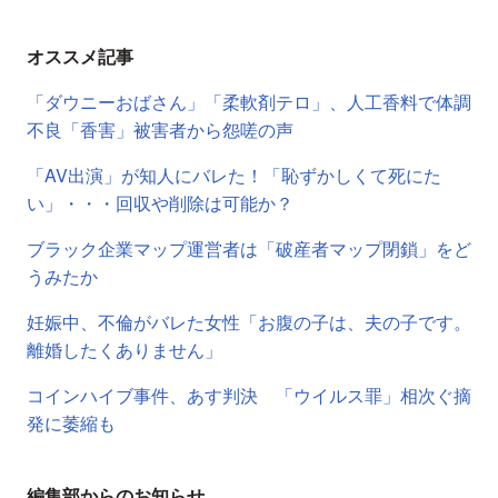
オススメ記事
「ダウニーおばさん」「柔軟剤テロ」、人工香料で体調
不良「香害」被害者から怨嗟の声
「AV出演」が知人にバレた！「恥ずかしくて死にた
い」・・・回収や削除は可能か？
ブラック企業マップ運営者は「破産者マップ閉鎖」をど
うみたか
妊娠中、不倫がバレた女性「お腹の子は、夫の子です。
離婚したくありません」
コインハイブ事件、あす判決 「ウイルス罪」相次ぐ摘
発に萎縮も
編集部からのお知らせ