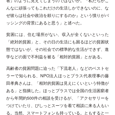
者』のように見えてしまうのではないか。『私たちがこ
んなに頑張ってもこれだけの生活しかできないのに、な
ぜ彼らは社会や政治を頼りにするのか』という憤りがバ
ッシングの背景にあると思う」と述べた。
貧困には、住む場所がない、収入が全くないといった
「絶対的貧困」と、その日の生活にも困るほどの貧困状
態ではないが、その社会での標準的な生活ができず、進
学などの面で不利益を被る「相対的貧困」とがある。
高齢者の貧困問題に迫った「下流老人」などのベストセ
ラーで知られる、NPO法人ほっとプラス代表理事の藤
田孝典さんは、「相対的貧困は見えにくいという特徴が
ある」と指摘した。ほっとプラスでは全国の生活困窮者
から年間約500件の相談を受けるが、「アクセサリーを
つけていたり、ぴしっとスーツを着て相談に来る人もい
る。当然、スマートフォンも持っている。ともすると一