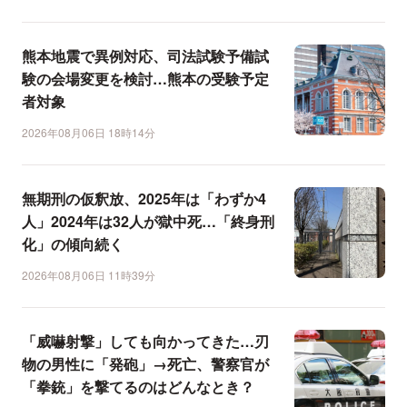
熊本地震で異例対応、司法試験予備試
験の会場変更を検討…熊本の受験予定
者対象
2026年08月06日 18時14分
無期刑の仮釈放、2025年は「わずか4
人」2024年は32人が獄中死…「終身刑
化」の傾向続く
2026年08月06日 11時39分
「威嚇射撃」しても向かってきた…刃
物の男性に「発砲」→死亡、警察官が
「拳銃」を撃てるのはどんなとき？