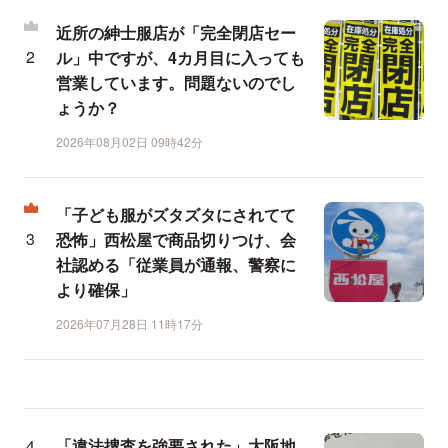
近所の紳士服店が「完全閉店セー
ル」中ですが、4カ月目に入っても
営業しています。問題ないのでし
ょうか？
2026年08月02日 09時42分
「子ども服がズタズタにされてて
恐怖」西松屋で商品切りつけ、会
社認める「従業員が通報、警察に
より確保」
2026年07月28日 11時17分
「違法捜査を強要された」大阪地