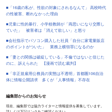
■「16歳の私が、性欲の対象にされるなんて」 高校時代
の性被害、断れなかった理由
■児童に性的暴行、小学校教師が「両思いになり交際し
ていた」 被害者は「消えて欲しい」と怒り
■会社指示でパソコン購入した社員「自分に家電量販店
のポイントがついた」 業務上横領罪になるのか
■「妻との関係は破綻している」不倫ではないと信じた
のに、訴えられた 【漫画で読む裁判】
■「非正規雇用公務員の実態は不透明」首都圏106自治
体に情報公開請求 多くが「人事情報」不存在
編集部からのお知らせ
現在、編集部では協力ライターと情報提供を募集しています。
詳しくは下記リンクをご確認ください。