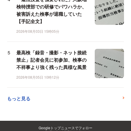
検特捜部での研修でパワハラか、
被害訴えた検事が退職していた
【手記全文】
2026年08月03日 15時05分
最高検「録音・撮影・ネット接続
禁止」記者会見に初参加、検事の
不祥事より強く残った異様な風景
2026年08月05日 10時12分
もっと見る
Googleトップニュースでフォロー