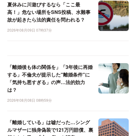
夏休みに川遊びするなら「ここ最
高！」危ない場所をSNS投稿、水難事
故が起きたら法的責任を問われる？
2026年08月09日 07時37分
「離婚後も体の関係を」「3年後に再婚
する」不倫夫が提示した"離婚条件"に
「気持ち悪すぎる」の声…法的効力
は？
2026年08月08日 08時59分
「離婚している」は嘘だった…シング
ルマザーに独身偽装で121万円賠償、裏