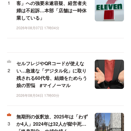
客」への強要未遂容疑、経営者夫
婦は不起訴…本部「店舗は一時休
業している」
2026年08月07日 17時04分
セルフレジやQRコードが使えな
い…急速な「デジタル化」に取り
残される60代母、結婚をためらう
娘の苦悩 #マイノーマル
2026年08月04日 17時00分
無期刑の仮釈放、2025年は「わず
か4人」2024年は32人が獄中死…