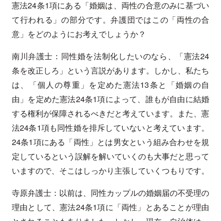
憲法24条1項にある「婚姻は、両性の合意のみに基づい
て行われる」の部分です。弁護団ではこの「両性の合
意」をどのようにお考えでしょうか？
南川弁護士：同性婚を法制化したいのなら、「憲法24
条を改正しろ」という言説があります。しかし、私たち
は、「個人の尊重」を定めた憲法13条と「婚姻の自
由」を定めた憲法24条1項によって、誰もが自由に結婚
する権利が保障されるべきだと考えています。また、憲
法24条1項も同性婚を排斥していないと考えています。
24条1項にある「両性」とは男女という組み合わせを規
定しているという誤解を解いていくのも大事だと思って
いますので、そこはしっかり主張していくつもりです。
寺原弁護士：以前は、同性カップルの婚姻届の不受理の
理由として、憲法24条1項に「両性」とあることが理由