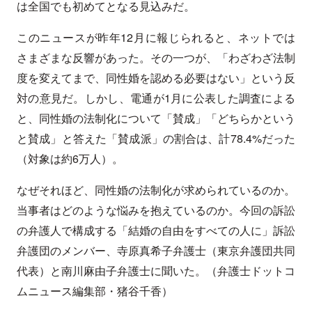
は全国でも初めてとなる見込みだ。
このニュースが昨年12月に報じられると、ネットでは
さまざまな反響があった。その一つが、「わざわざ法制
度を変えてまで、同性婚を認める必要はない」という反
対の意見だ。しかし、電通が1月に公表した調査による
と、同性婚の法制化について「賛成」「どちらかという
と賛成」と答えた「賛成派」の割合は、計78.4%だった
（対象は約6万人）。
なぜそれほど、同性婚の法制化が求められているのか。
当事者はどのような悩みを抱えているのか。今回の訴訟
の弁護人で構成する「結婚の自由をすべての人に」訴訟
弁護団のメンバー、寺原真希子弁護士（東京弁護団共同
代表）と南川麻由子弁護士に聞いた。（弁護士ドットコ
ムニュース編集部・猪谷千香）