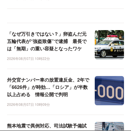
「なぜ万引きではない？」卵盗んだ元
五輪代表が“強盗致傷”で逮捕 最長で
は「無期」の重い容疑となったワケ
2026年08月07日 10時22分
外交官ナンバー車の放置違反金、2年で
「6626件」が時効…「ロシア」が半数
以上占める 情報公開で判明
2026年08月07日 10時09分
熊本地震で異例対応、司法試験予備試