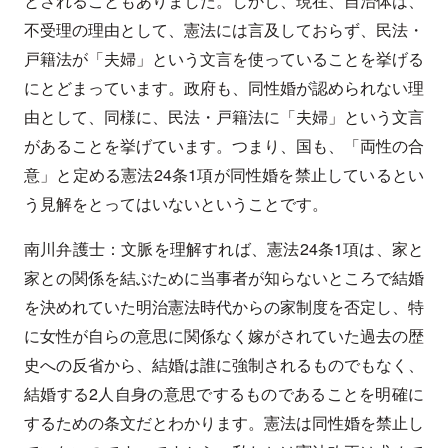
とされることもありました。しかし、現在、自治体は、
不受理の理由として、憲法には言及しておらず、民法・
戸籍法が「夫婦」という文言を使っていることを挙げる
にとどまっています。政府も、同性婚が認められない理
由として、同様に、民法・戸籍法に「夫婦」という文言
があることを挙げています。つまり、国も、「両性の合
意」と定める憲法24条1項が同性婚を禁止しているとい
う見解をとってはいないということです。
南川弁護士：文脈を理解すれば、憲法24条1項は、家と
家との関係を結ぶために当事者が知らないところで結婚
を決めれていた明治憲法時代からの家制度を否定し、特
に女性が自らの意思に関係なく嫁がされていた過去の歴
史への反省から、結婚は誰に強制されるものでもなく、
結婚する2人自身の意思でするものであることを明確に
するための条文だとわかります。憲法は同性婚を禁止し