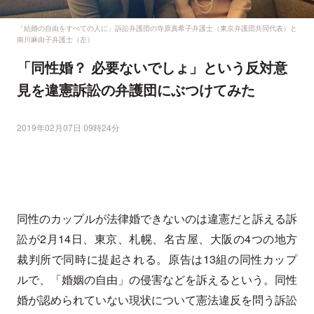
「結婚の自由をすべての人に」訴訟弁護団の寺原真希子弁護士（東京弁護団共同代表）と
南川麻由子弁護士（左）
「同性婚？ 必要ないでしょ」という反対意
見を違憲訴訟の弁護団にぶつけてみた
2019年02月07日 09時24分
同性のカップルが法律婚できないのは違憲だと訴える訴
訟が2月14日、東京、札幌、名古屋、大阪の4つの地方
裁判所で同時に提起される。原告は13組の同性カップ
ルで、「婚姻の自由」の侵害などを訴えるという。同性
婚が認められていない現状について憲法違反を問う訴訟