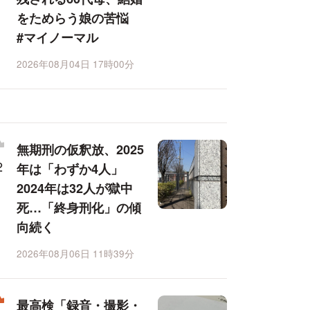
をためらう娘の苦悩
#マイノーマル
2026年08月04日 17時00分
無期刑の仮釈放、2025
年は「わずか4人」
2024年は32人が獄中
死…「終身刑化」の傾
向続く
2026年08月06日 11時39分
最高検「録音・撮影・