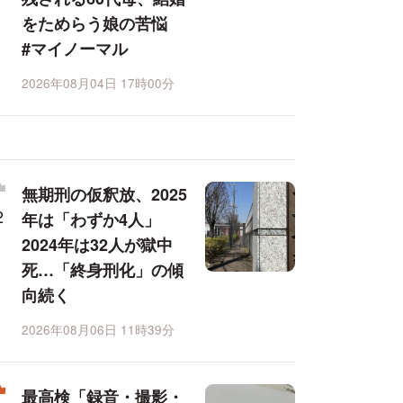
をためらう娘の苦悩
#マイノーマル
2026年08月04日 17時00分
無期刑の仮釈放、2025
年は「わずか4人」
2024年は32人が獄中
死…「終身刑化」の傾
向続く
2026年08月06日 11時39分
最高検「録音・撮影・