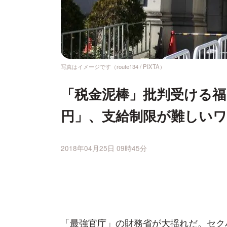
写真はイメージです（route134 / PIXTA）
「税金泥棒」批判受ける福
円」、支給制限が難し
2018年04月25日 09時45分
「最強官庁」の財務省が大揺れだ。セク