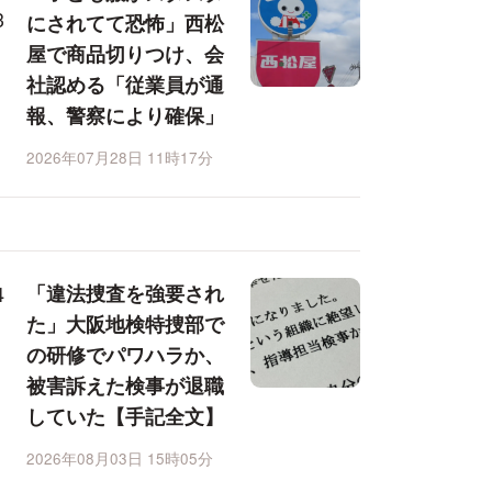
にされてて恐怖」西松
屋で商品切りつけ、会
社認める「従業員が通
報、警察により確保」
2026年07月28日 11時17分
「違法捜査を強要され
た」大阪地検特捜部で
の研修でパワハラか、
被害訴えた検事が退職
していた【手記全文】
2026年08月03日 15時05分