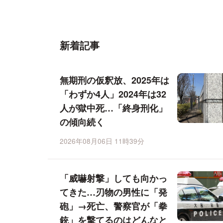
新着記事
無期刑の仮釈放、2025年は
「わずか4人」2024年は32
人が獄中死…「終身刑化」
の傾向続く
2026年08月06日 11時39分
「威嚇射撃」しても向かっ
てきた…刃物の男性に「発
砲」→死亡、警察官が「拳
銃」を撃てるのはどんなと