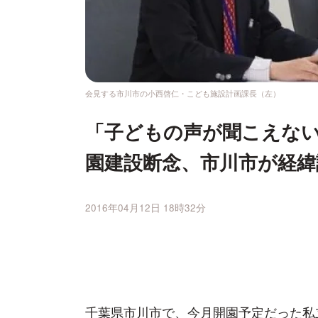
会見する市川市の小西啓仁・こども施設計画課長（左）
「子どもの声が聞こえな
園建設断念、市川市が経緯
2016年04月12日 18時32分
千葉県市川市で、今月開園予定だった私