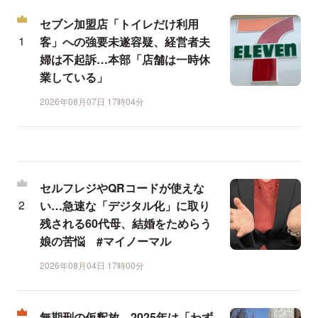
セブン加盟店「トイレだけ利用
客」への強要未遂容疑、経営者夫
婦は不起訴…本部「店舗は一時休
業している」
2026年08月07日 17時04分
セルフレジやQRコードが使えな
い…急速な「デジタル化」に取り
残される60代母、結婚をためらう
娘の苦悩 #マイノーマル
2026年08月04日 17時00分
無期刑の仮釈放、2025年は「わず