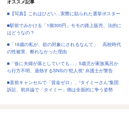
オススメ記事
■【写真】これはひどい…実際に貼られた選挙ポスター
■駅前でみかける「1個300円」モモの路上販売、法的に
はどうなの？
■「16歳の私が、欲の対象にされるなんて」 高校時代
の性被害、断れなかった理由
■「仮に夫婦が落としていても…」5歳児が家族風呂か
ら行方不明、過熱するSNSの“犯人視” 弁護士が警告
■直前キャンセルで「賃金ゼロ」、“タイミーさん”集団
訴訟、初弁論で「タイミー」側は全面的に争う姿勢