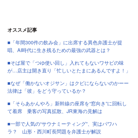
オススメ記事
■「年間300件の飲み会」に出席する異色弁護士が提
唱、AI時代に生き残るための最強の武器とは？
■そば屋で「つゆ使い回し」入れてもないワサビの味
が…店主は開き直り「忙しいとたまにあるんですよ！」
■なぜ「働かないオジサン」はクビにならないのかーー
法律は「彼」をどう守っているか？
■「そらあかんやろ」新幹線の座席を“窓向き”に回転し
て着席 乗客の写真拡散、JR東海の見解は
■一部で人気の“サウナミーティング”、実はパワハ
ラ？ 山形・西川町長問題を弁護士が解説