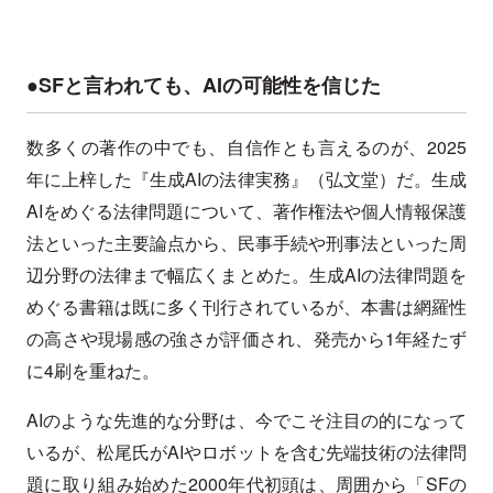
●SFと言われても、AIの可能性を信じた
数多くの著作の中でも、自信作とも言えるのが、2025
年に上梓した『生成AIの法律実務』（弘文堂）だ。生成
AIをめぐる法律問題について、著作権法や個人情報保護
法といった主要論点から、民事手続や刑事法といった周
辺分野の法律まで幅広くまとめた。生成AIの法律問題を
めぐる書籍は既に多く刊行されているが、本書は網羅性
の高さや現場感の強さが評価され、発売から1年経たず
に4刷を重ねた。
AIのような先進的な分野は、今でこそ注目の的になって
いるが、松尾氏がAIやロボットを含む先端技術の法律問
題に取り組み始めた2000年代初頭は、周囲から「SFの