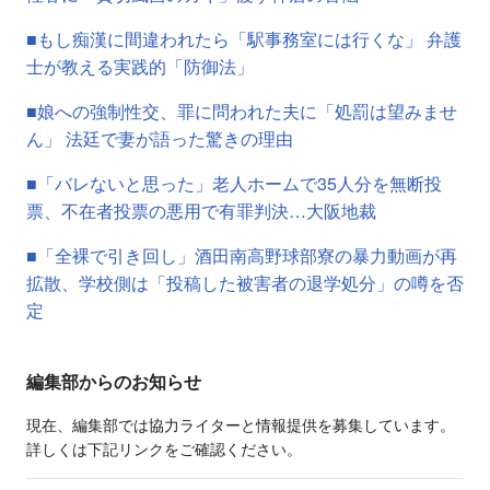
■もし痴漢に間違われたら「駅事務室には行くな」 弁護
士が教える実践的「防御法」
■娘への強制性交、罪に問われた夫に「処罰は望みませ
ん」 法廷で妻が語った驚きの理由
■「バレないと思った」老人ホームで35人分を無断投
票、不在者投票の悪用で有罪判決…大阪地裁
■「全裸で引き回し」酒田南高野球部寮の暴力動画が再
拡散、学校側は「投稿した被害者の退学処分」の噂を否
定
編集部からのお知らせ
現在、編集部では協力ライターと情報提供を募集しています。
詳しくは下記リンクをご確認ください。