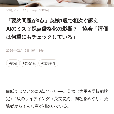
写真はイメージです（mapo / PIXTA）
「要約問題が0点」英検1級で相次ぐ訴え…
AIのミス？採点厳格化の影響？ 協会「評価
は何重にもチェックしている」
2026年02月19日 16時11分
#英検
#英検1級
#英語教育
白紙ではないのに0点だった──。英検（実用英語技能検
定）1級のライティング（英文要約）問題をめぐり、受
験者からそんな声が相次いでいる。