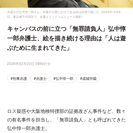
弁護士の弘中惇一郎さん。右後方の壁にかけてある絵は自身で描いた（2025年12月9
日、東京都千代田区で、弁護士ドットコムニュース撮影）
キャンバスの前に立つ「無罪請負人」弘中惇
一郎弁護士、絵を描き続ける理由は「人は遊
ぶために生まれてきた」
2026年02月23日 09時41分
#刑事弁護
#弁護士
#弘中惇一郎
#成城学園
ロス疑惑や大阪地検特捜部の証拠改ざん事件など、数々
の有名事件を担当し、「無罪請負人」とも呼ばれてきた
弘中惇一郎弁護士。